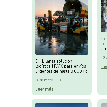
Co
re
amo
18 
DHL lanza solución
logística HWX para envíos
Le
urgentes de hasta 3.000 kg
25 de mayo, 2026
Leer más