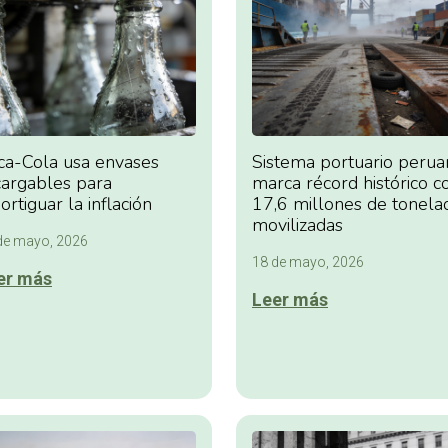
ca-Cola usa envases
Sistema portuario perua
cargables para
marca récord histórico c
rtiguar la inflación
17,6 millones de tonela
movilizadas
de mayo, 2026
18 de mayo, 2026
er más
Leer más