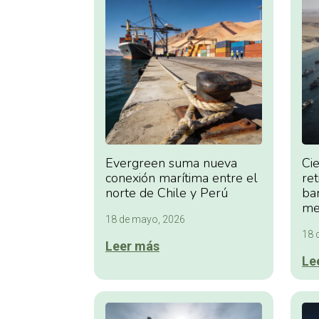
Evergreen suma nueva
Ci
conexión marítima entre el
re
norte de Chile y Perú
ba
me
18 de mayo, 2026
18 
Leer más
Le