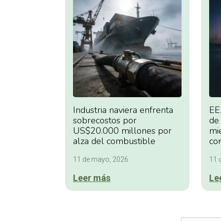
EE
Industria naviera enfrenta
de
sobrecostos por
mi
US$20.000 millones por
con
alza del combustible
11 
11 de mayo, 2026
Le
Leer más