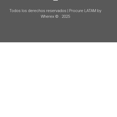
Todos los derechos reservados | Procure LATAM by
Wherex © . 2025