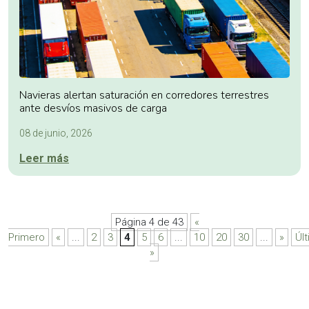
Navieras alertan saturación en corredores terrestres
ante desvíos masivos de carga
08 de junio, 2026
Leer más
Página 4 de 43
«
Primero
«
...
2
3
4
5
6
...
10
20
30
...
»
Úl
»