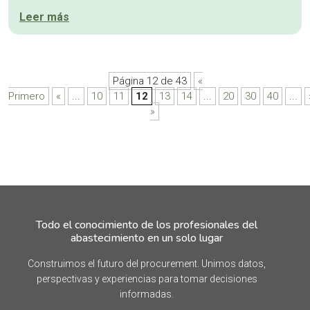
Leer más
Página 12 de 43
«
Primero
«
...
10
11
12
13
14
...
20
30
40
...
»
Todo el conocimiento de los profesionales del
abastecimiento en un solo lugar
Construimos el futuro del procurement. Unimos datos,
perspectivas y experiencias para tomar decisiones
informadas.