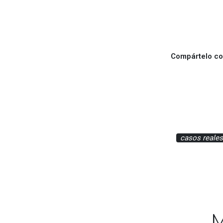
Compártelo con
casos reales
M