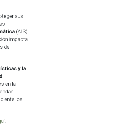
oteger sus
nas
mática
(AIS)
ación impacta
s de
ísticas y la
d
s en la
iendan
ciente los
uí
.