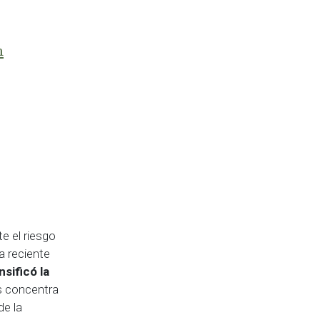
m
e el riesgo
a reciente
nsificó la
es concentra
de la