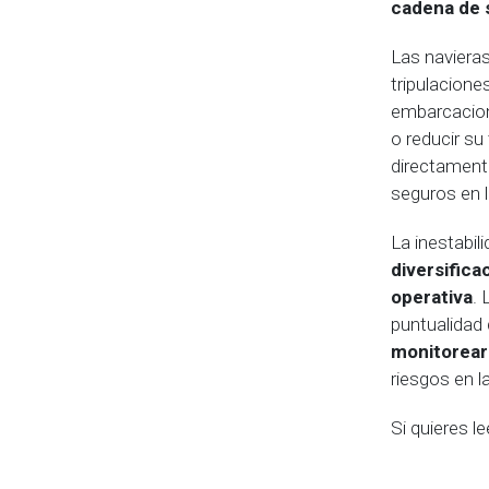
cadena de 
Las naviera
tripulacione
embarcacio
o reducir su
directament
seguros en l
La inestabil
diversifica
operativa
. 
puntualidad
monitorea
riesgos en l
Si quieres l