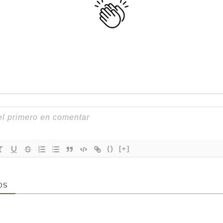
{}
[+]
OS