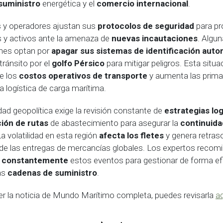
suministro
energética y el
comercio internacional
.
s y operadores ajustan sus
protocolos de seguridad
para pr
s y activos ante la amenaza de
nuevas incautaciones
. Algu
nes optan por
apagar sus sistemas de identificación auto
 tránsito por el
golfo Pérsico
para mitigar peligros. Esta situ
e los
costos operativos de transporte
y aumenta las prima
a logística de carga marítima.
idad geopolítica exige la revisión constante de
estrategias log
ción de rutas
de abastecimiento para asegurar la
continuida
La volatilidad en esta región
afecta los fletes
y genera retraso
 de las entregas de mercancías globales. Los expertos recom
r constantemente
estos eventos para gestionar de forma efi
as
cadenas de suministro
.
eer la noticia de Mundo Marítimo completa, puedes revisarla
aq