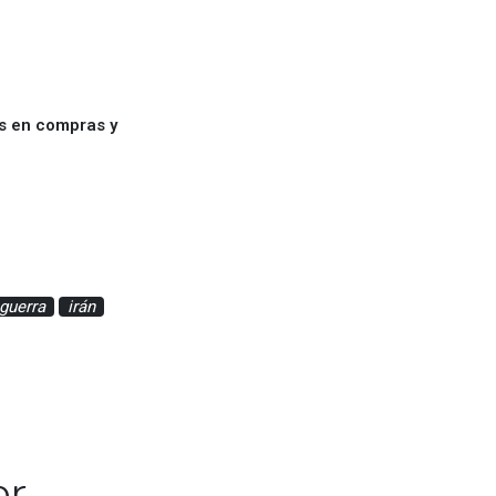
es en compras y
guerra
irán
or