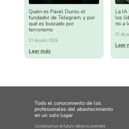
Quién es Pavel Durov, el
La IA
fundador de Telegram, y por
los lí
qué es buscado por
no a l
terrorismo
31 de ju
31 de julio, 2026
Leer 
Leer más
Todo el conocimiento de los
profesionales del abastecimiento
en un solo lugar
Construimos el futuro del procurement.