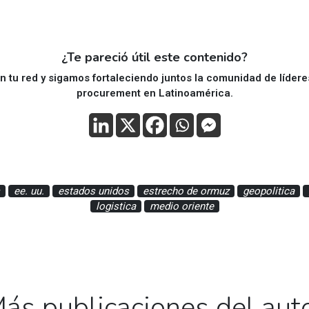
¿Te pareció útil este contenido?
 tu red y sigamos fortaleciendo juntos la comunidad de líder
procurement en Latinoamérica.
ee. uu.
estados unidos
estrecho de ormuz
geopolitica
logistica
medio oriente
ás publicaciones del aut