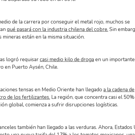
medio de la carrera por conseguir el metal rojo, muchos se
tan
qué pasará con la industria chilena del cobre.
Sin embarg
s mineras están en la misma situación.
as logró requisar
casi medio kilo de droga
en un importante
vo en Puerto Aysén, Chile.
elaciones tensas en Medio Oriente han llegado
a la cadena de
ro de los fertilizantes.
La región, que concentra casi el 50%
ón global, comienza a sufrir disrupciones logísticas.
ranceles también han llegado a las verduras. Ahora, Estados
uesto
una nueva tarifa del 17% a los tomates mexicanos,
una