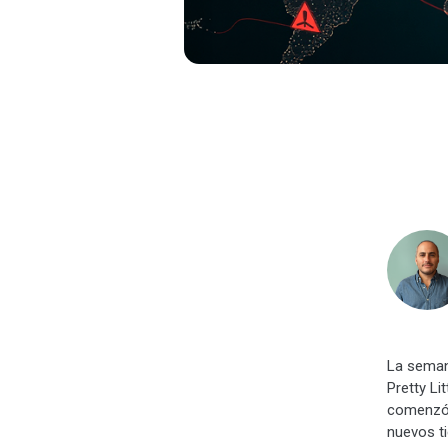
La seman
Pretty Li
comenzó 
nuevos ti