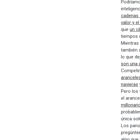
Podríamos
inteligen
cadenas 
valor y el
que
un c
tiempos c
Mientras 
también s
lo que d
son una 
Competir
arancele
navieras
Pero los 
el arance
millonari
probable
única sol
Los pano
pregúnte
algo que