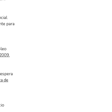
cial
nte para
óleo
2009.
 espera
ca de
cio