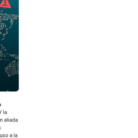
a
Y la
n aliada
s
uso a la