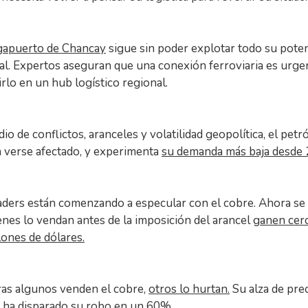
gapuerto de Chancay
sigue sin poder explotar todo su poten
al. Expertos aseguran que una conexión ferroviaria es urge
rlo en un hub logístico regional.
io de conflictos, aranceles y volatilidad geopolítica, el petr
a verse afectado, y experimenta
su demanda más baja desde 
raders están comenzando a especular con el cobre. Ahora se
enes lo vendan antes de la imposición del arancel
ganen cer
lones de dólares.
ras algunos venden el cobre,
otros lo hurtan.
Su alza de pre
 ha disparado su robo en un 60%.