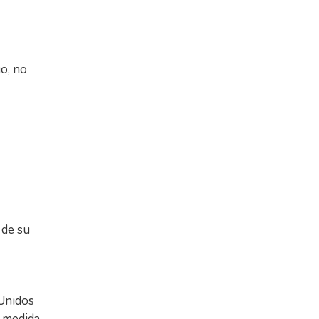
o, no
 de su
 Unidos
 medida