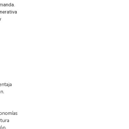
emanda.
enerativa
y
ntaja
n.
conomías
ctura
ión.