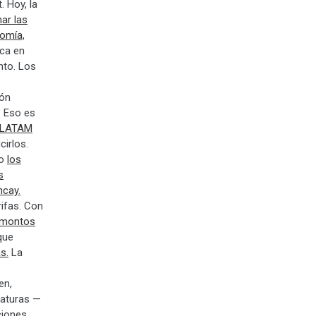
 Hoy, la
ar las
omía,
ca en
to. Los
ión
. Eso es
e LATAM
cirlos.
mo
los
s
ncay.
rifas. Con
 montos
que
s.
La
en,
caturas —
ciones