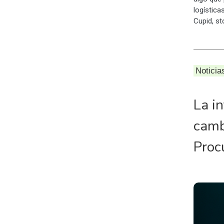
logístic
Cupid, st
Noticia
La in
camb
Proc