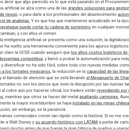
 decir que algo parecido es lo que está pasando en el Procurement.
cia artificial se alza como una de las
grandes soluciones para gestion
de riesgo,
o para darle a los profesionales del abastecimiento
auton
 rol de analistas.
Y es que hay que mantenerse actualizado en la épo
iberataque puede cortar tu cadena de suministro
en cualquier momen
ambian, y con ellos el crimen.
la inteligencia artificial se presenta como una solución, la digitalizac
e ha vuelto una herramienta conveniente para los apuros logísticos
ejó claro la OCDE cuando aseguró que
los altos costos logísticos d
desventaja competitiva,
y llamó a probar la automatización para redu
 y diversificar no ha sido fácil, sobre todo con nuevas medidas co
s a los tomates mexicanos,
la reducción en la
capacidad de las línea
y el llamado de atención que se está llevando
el Megapuerto de Cha
tomates no son los únicos que viven la disrupción por las nuevas ta
l al cobre aún por hacerse oficial, los traders están
revendiendo por
os,
mientras que otros se hacen del metal
asaltando camiones.
Aun
mente la mayor incertidumbre se haya
instalado en las minas chilena
ución, sin embargo, es la paciencia.
ramas comerciales corren tan rápido como la historia. Si no me cre
nle a Walt Disney y
su acuerdo histórico con LATAM
a punta de cari
 pasó mucho antes de que fueran la gran fábrica de sueños y opera