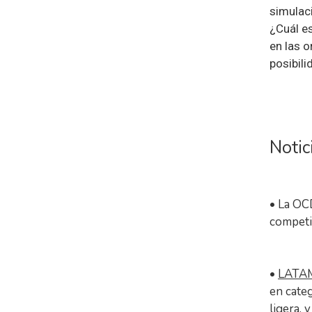
simulac
¿Cuál es
en las 
posibil
Notic
• La OC
competit
•
LATAM 
en categ
ligera, 