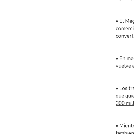
•
El Me
comerci
converti
• En med
vuelve 
• Los t
que qui
300 mil
• Mient
también