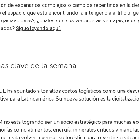
ión de escenarios complejos o cambios repentinos en la d
 el espacio que está encontrando la inteligencia artificial g
organizaciones?, ¿cuáles son sus verdaderas ventajas, usos 
idades?
Sigue leyendo aquí.
ias clave de la semana
DE ha apuntado a los
altos costos logísticos
como una desve
iva para Latinoamérica. Su nueva solución es la digitalizació
no está logrando ser un socio estratégico
para muchas e
orías como alimentos, energía, minerales críticos y manufa
y necesita volver a pensar su logística para revertir su situac