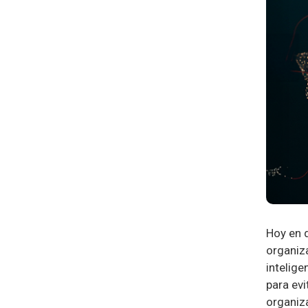
Hoy en d
organiza
intelige
para ev
organiz