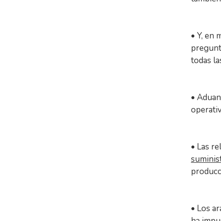
• Y, en 
pregun
todas la
• Aduan
operati
• Las r
suminist
producci
• Los a
ha imp