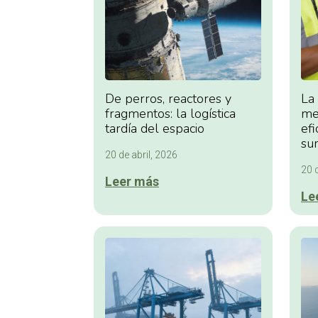
De perros, reactores y
La
fragmentos: la logística
me
tardía del espacio
efi
su
20 de abril, 2026
20 d
Leer más
Le