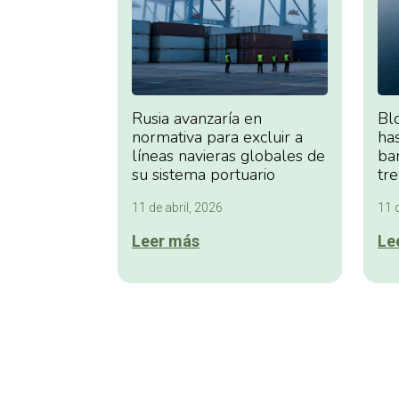
Rusia avanzaría en
Bl
normativa para excluir a
ha
líneas navieras globales de
bar
su sistema portuario
tr
11 de abril, 2026
11 d
Leer más
Le