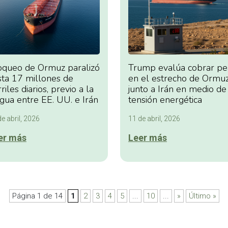
oqueo de Ormuz paralizó
Trump evalúa cobrar pe
sta 17 millones de
en el estrecho de Ormu
riles diarios, previo a la
junto a Irán en medio de
egua entre EE. UU. e Irán
tensión energética
e abril, 2026
11 de abril, 2026
er más
Leer más
Página 1 de 14
1
2
3
4
5
...
10
...
»
Último »