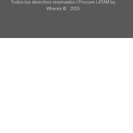
Todos los derechos reservados | Procure LATAM by
Wherex © . 2025