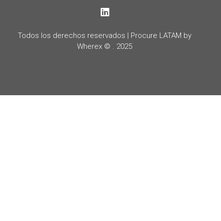
LinkedIn
Todos los derechos reservados | Procure LATAM by
Wherex © . 2025