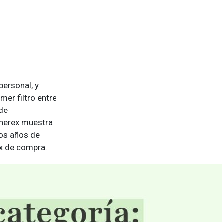
personal, y
er filtro entre
 de
Wherex muestra
dos años de
ix de compra.