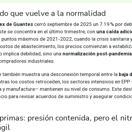
do que vuelve a la normalidad
ex de Guantes
cerró septiembre de 2025 un 7.19 % por deba
ste se concentra en el último trimestre, con
una caída adici
 puntos máximos de 2021‑2022, cuando la crisis sanitaria y
costos de abastecimiento, los precios comienzan a estabiliz
 implica debilidad, sino una
normalización post‑pandemia
ompradores industriales.
nte también muestra una desconexión temporal entre la
baja d
ntras los costos retroceden, los sectores intensivos en EP
ía y manufactura— mantienen su nivel de consumo. Este des
icio para revisar acuerdos de suministro y asegurar condic
primas: presión contenida, pero el nitr
ágil