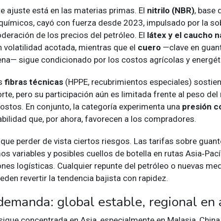
e ajuste está en las materias primas. El
nitrilo (NBR)
, base 
químicos, cayó con fuerza desde 2023, impulsado por la so
oderación de los precios del petróleo. El
látex y el caucho n
 volatilidad acotada, mientras que el
cuero
—clave en guan
ena— sigue condicionado por los costos agrícolas y energét
as
fibras técnicas
(HPPE, recubrimientos especiales) sostie
te, pero su participación aún es limitada frente al peso del n
costos. En conjunto, la categoría experimenta una
presión c
abilidad que, por ahora, favorecen a los compradores.
 que perder de vista ciertos riesgos. Las tarifas sobre guant
s variables y posibles cuellos de botella en rutas Asia‑Pací
ones logísticas. Cualquier repunte del petróleo o nuevas me
eden revertir la tendencia bajista con rapidez.
demanda: global estable, regional en 
igue concentrada en Asia, especialmente en Malasia, China 