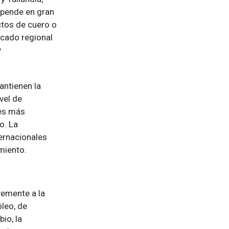
epende en gran
tos de cuero o
rcado regional
y
ntienen la
vel de
es más
o. La
ernacionales
miento.
vemente a la
óleo, de
io, la