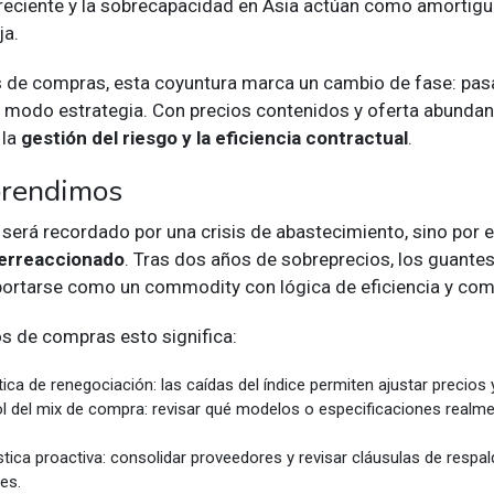
eciente y la sobrecapacidad en Asia actúan como amortig
ja.
es de compras, esta coyuntura marca un cambio de fase: pa
l modo estrategia. Con precios contenidos y oferta abundant
 la
gestión del riesgo y la eficiencia contractual
.
prendimos
será recordado por una crisis de abastecimiento, sino por 
erreaccionado
. Tras dos años de sobreprecios, los guantes
ortarse como un commodity con lógica de eficiencia y com
os de compras esto significa:
tica de renegociación
: las caídas del índice permiten ajustar precios 
ol del mix de compra
: revisar qué modelos o especificaciones realme
stica proactiva
: consolidar proveedores y revisar cláusulas de respa
es.