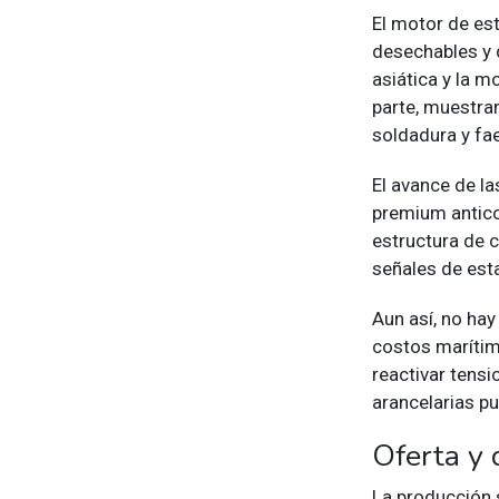
El motor de est
desechables y 
asiática y la m
parte, muestran
soldadura y fa
El avance de l
premium anticor
estructura de 
señales de est
Aun así, no hay
costos marítimo
reactivar tensi
arancelarias pu
Oferta y 
La producción s