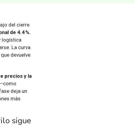
jo del cierre
onal de 4.4 %.
 logística
arse. La curva
que devuelve
e precios y la
P —como
fase deja un
iones más
ilo sigue