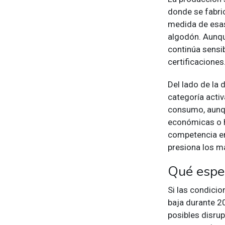
donde se fabri
medida de esas
algodón. Aunq
continúa sensi
certificaciones
Del lado de la
categoría activ
consumo, aunq
económicas o 
competencia en
presiona los m
Qué esper
Si las condici
baja durante 20
posibles disrup