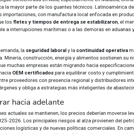
ca la mayor parte de los guantes técnicos. Latinoamérica d
 importaciones, con manufactura local enfocada en produc
ue los
fletes y tiempos de entrega se estabilizaron
, el me
ble a interrupciones marítimas o a las demoras en aduanas 
.
 demanda, la
seguridad laboral
y la
continuidad operativa
ma
a. Minería, construcción, energía y alimentos sostienen su ni
ue muchas empresas están migrando hacia especificacion
hacia
OEM certificados
para equilibrar costo y cumplimient
tre proveedores con presencia regional y distribuidores int
árgenes y obliga a estrategias más inteligentes de abasteci
ar hacia adelante
ones actuales se mantienen, los precios deberían moverse le
25‑2026. Los principales riesgos al alza provienen del petr
ciones logísticas y de nuevas políticas comerciales. En camb