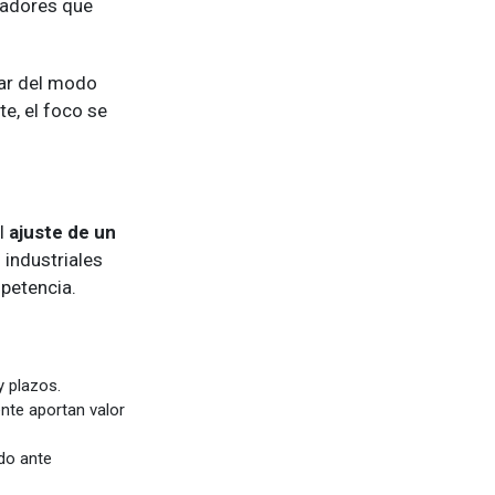
uadores que
sar del modo
e, el foco se
el
ajuste de un
 industriales
petencia.
y plazos.
nte aportan valor
ldo ante