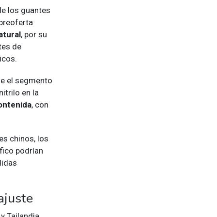
de los guantes
breoferta
atural
, por su
tes de
icos.
ne el segmento
itrilo en la
ontenida
, con
es chinos, los
fico podrían
didas
ajuste
y Tailandia,