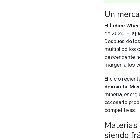
Un merca
El
Índice Wher
de 2024. El aju
Después de los
multiplicó los 
descendente no
margen a los c
El ciclo recie
demanda
. Mie
minería, energ
escenario prop
competitivas.
Materias 
siendo fr