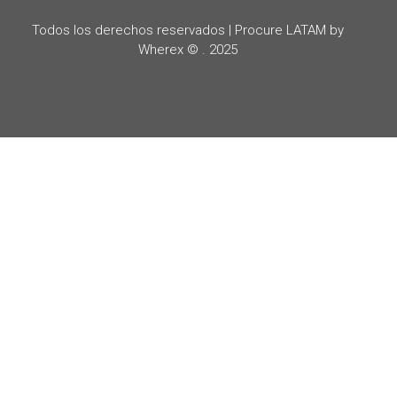
Todos los derechos reservados | Procure LATAM by
Wherex © . 2025