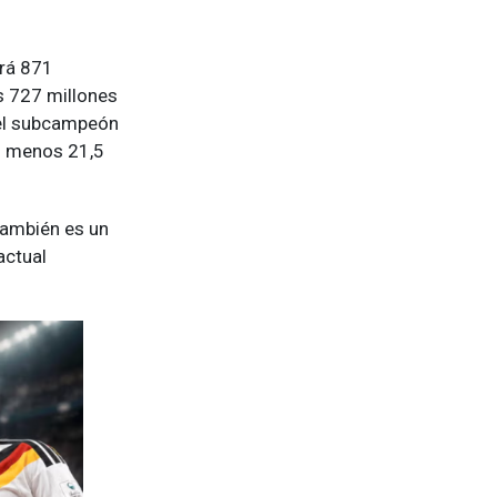
irá 871
s 727 millones
 el subcampeón
al menos 21,5
también es un
actual