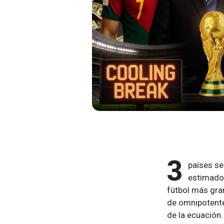
3
países se
estimado
fútbol más gran
de omnipotente
de la ecuación.