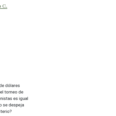
 C.
de dólares
el torneo de
nistas es igual
no se despeja
iterio?