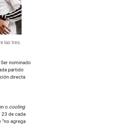
e las tres.
s. Ser nominado
ada partido
ción directa
ón o
cooling
o 23 de cada
e “no agrega