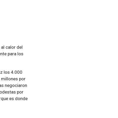
al calor del
nte para los
ez los 4.000
 millones por
nas negociaron
modestas por
orque es donde