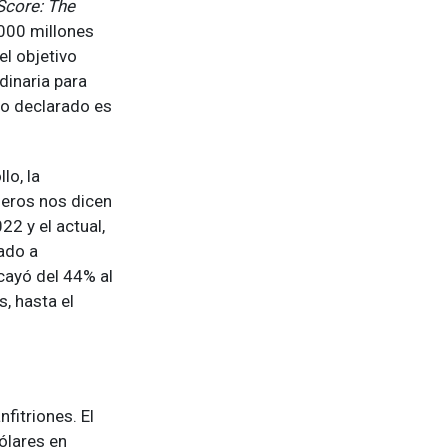
Score: The
.000 millones
el objetivo
dinaria para
to declarado es
lo, la
meros nos dicen
22 y el actual,
ado a
 cayó del 44% al
, hasta el
fitriones. El
ólares en