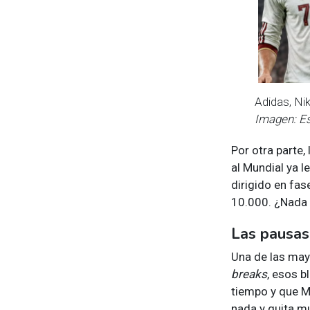
Adidas, Nik
Imagen: Es
Por otra parte
al Mundial ya l
dirigido en fas
10.000. ¿Nada
Las pausas
Una de las may
breaks
, esos 
tiempo y que Ma
nada y quita m