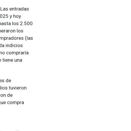
: Las entradas
2025 y hoy
hasta los 2.500
peraron los
ompradores (las
da indicios
 no compraría
 tiene una
es de
ios tuvieron
ron de
 que compra