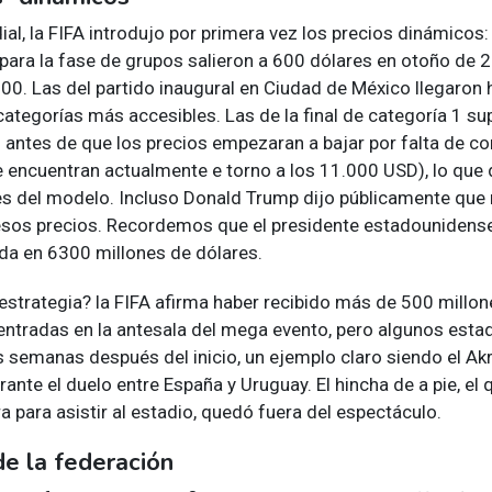
al, la FIFA introdujo por primera vez los precios dinámicos
 para la fase de grupos salieron a 600 dólares en otoño de 
00. Las del partido inaugural en Ciudad de México llegaron 
categorías más accesibles. Las de la final de categoría 1 su
 antes de que los precios empezaran a bajar por falta de c
e encuentran actualmente e torno a los 11.000 USD), lo que 
tes del modelo. Incluso Donald Trump dijo públicamente que
esos precios. Recordemos que el presidente estadounidense
da en 6300 millones de dólares.
estrategia? la FIFA afirma haber recibido más de 500 millon
entradas en la antesala del mega evento, pero algunos estad
s semanas después del inicio, un ejemplo claro siendo el Ak
ante el duelo entre España y Uruguay. El hincha de a pie, el
ra para asistir al estadio, quedó fuera del espectáculo.
de la federación