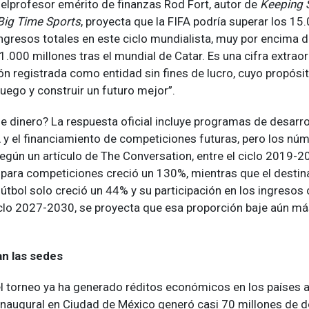
 elprofesor emérito de finanzas Rod Fort, autor de
Keeping 
Big Time Sports
, proyecta que la FIFA podría superar los 15
ngresos totales en este ciclo mundialista, muy por encima d
.000 millones tras el mundial de Catar. Es una cifra extraor
ón registrada como entidad sin fines de lucro, cuyo propósi
 juego y construir un futuro mejor”.
 dinero? La respuesta oficial incluye programas de desarrol
 y el financiamiento de competiciones futuras, pero los nú
Según un artículo de The Conversation, entre el ciclo 2019-20
 para competiciones creció un 130%, mientras que el destin
fútbol solo creció un 44% y su participación en los ingresos
iclo 2027-2030, se proyecta que esa proporción baje aún más
an las sedes
el torneo ya ha generado réditos económicos en los países an
inaugural en Ciudad de México generó casi 70 millones de d