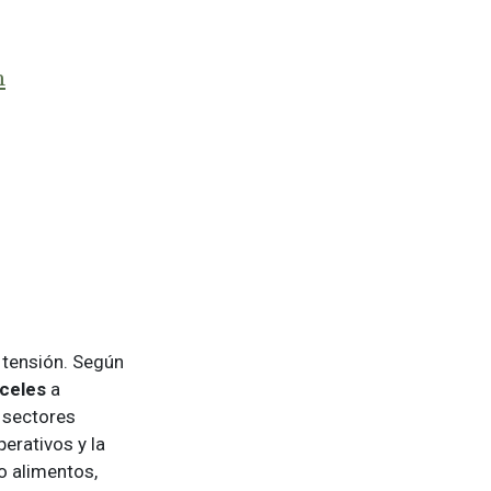
m
 tensión. Según
nceles
a
 sectores
erativos y la
mo alimentos,