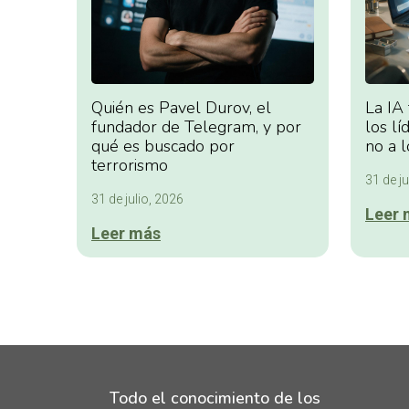
Quién es Pavel Durov, el
La IA
fundador de Telegram, y por
los lí
qué es buscado por
no a l
terrorismo
31 de ju
31 de julio, 2026
Leer 
Leer más
Todo el conocimiento de los