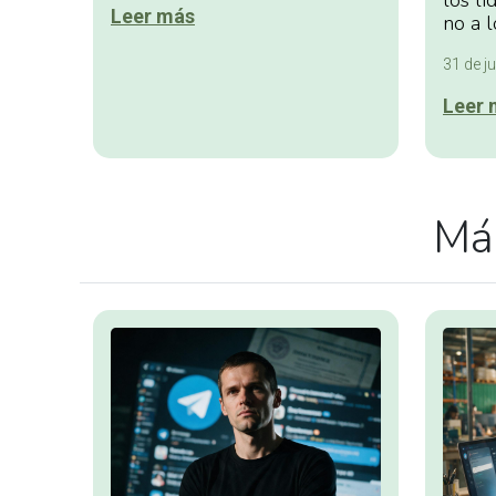
los lí
Leer más
no a l
31 de ju
Leer 
Más