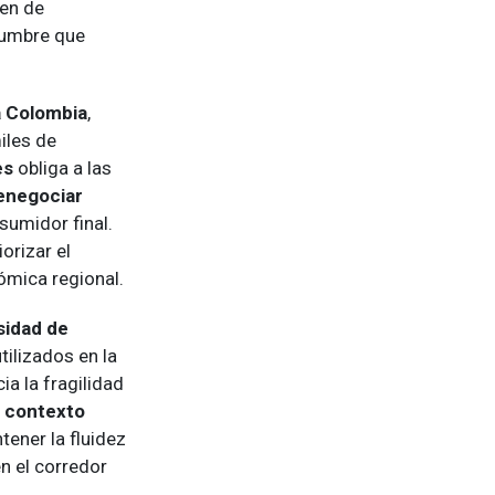
den de
dumbre que
a Colombia
,
iles de
es
obliga a las
enegociar
sumidor final.
orizar el
ómica regional.
sidad de
tilizados en la
ia la fragilidad
n
contexto
tener la fluidez
n el corredor