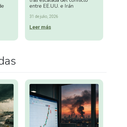
tras escalada del conflicto
de
entre EE.UU. e Irán
31 de julio, 2026
Leer más
adas