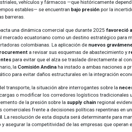
striales, vehículos y fármacos —que históricamente depen
iempos estables— se encuentran
bajo presión
por la incerti
as barreras.
mpacta una dinámica comercial que durante 2025
favoreció 
l mercado ecuatoriano como un destino estratégico para m
tadoras colombianas. La aplicación de
nuevos gravámen
rocurement
a revisar sus esquemas de abastecimiento y
r
entes
para evitar que el alza se traslade directamente al con
ario, la
Comisión Andina
ha instado a ambas naciones a pri
tico para evitar daños estructurales en la integración econ
del transporte, la situación abre interrogantes sobre la
nece
cargas o modificar los corredores logísticos tradicionales u
cremento de la presión sobre la
supply chain
regional evidenc
s comerciales frente a decisiones políticas repentinas en u
l
. La resolución de esta disputa será determinante para man
o y asegurar la competitividad de las empresas que operan e