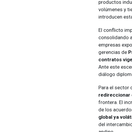
productos indu
volúmenes y t
introducen est
El conflicto i
consolidando a
empresas expor
gerencias de
P
contratos vig
Ante este escen
diálogo diplomá
Para el sector 
redireccionar
frontera. El in
de los acuerdo
global ya voláti
del intercambi
andino.