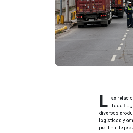
L
as relaci
Todo Logí
diversos prod
logísticos y em
pérdida de prev