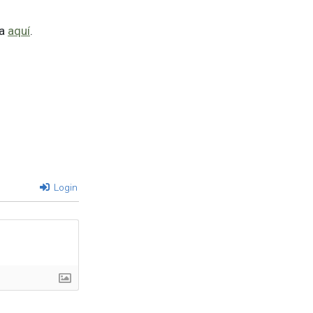
a
aquí
.
Login