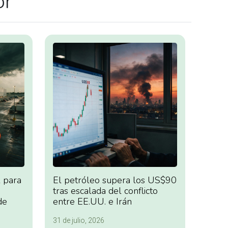
or
 para
El petróleo supera los US$90
tras escalada del conflicto
de
entre EE.UU. e Irán
31 de julio, 2026