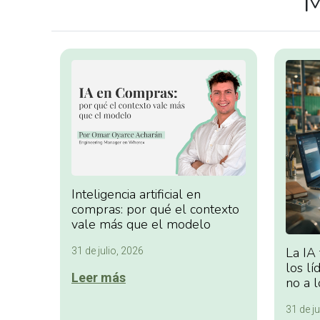
M
Inteligencia artificial en
compras: por qué el contexto
vale más que el modelo
La IA
31 de julio, 2026
los lí
Leer más
no a l
31 de ju