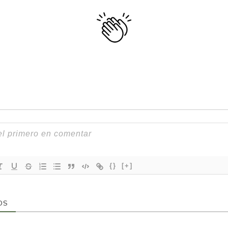
{}
[+]
OS