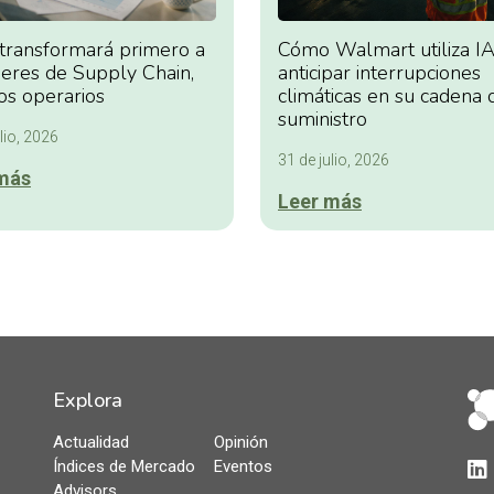
 transformará primero a
Cómo Walmart utiliza IA
deres de Supply Chain,
anticipar interrupciones
os operarios
climáticas en su cadena 
suministro
lio, 2026
31 de julio, 2026
más
Leer más
Explora
Actualidad
Opinión
Índices de Mercado
Eventos
Lin
Advisors