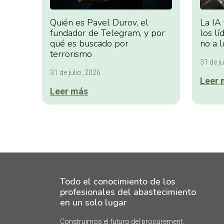
Quién es Pavel Durov, el
La IA
fundador de Telegram, y por
los lí
qué es buscado por
no a l
terrorismo
31 de ju
31 de julio, 2026
Leer 
Leer más
Todo el conocimiento de los
profesionales del abastecimiento
en un solo lugar
Construimos el futuro del procurement.