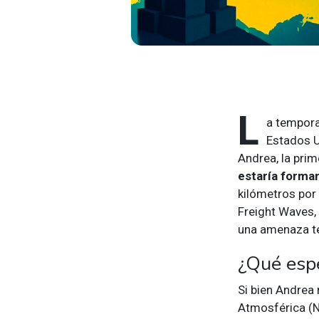
L
a tempora
Estados U
Andrea, la pri
estaría forman
kilómetros por
Freight Waves, 
una amenaza te
¿Qué esp
Si bien Andrea
Atmosférica (N