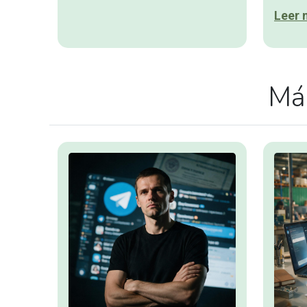
Leer 
Más