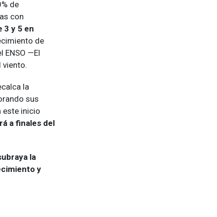
60% de
tas con
 3 y 5 en
ecimiento de
el ENSO —El
l viento.
calca la
jorando sus
 este inicio
á a finales del
subraya la
ecimiento y