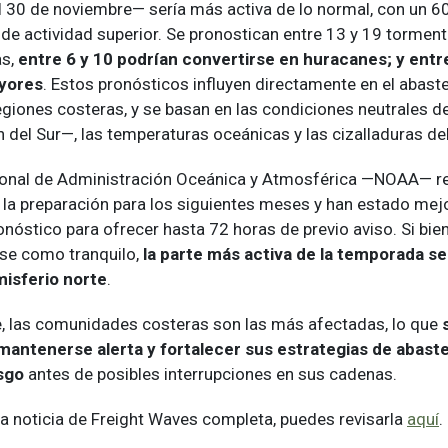
el 30 de noviembre— sería más activa de lo normal, con un 
 de actividad superior. Se pronostican entre 13 y 19 tormen
as,
entre 6 y 10 podrían convertirse en huracanes; y entre
yores
. Estos pronósticos influyen directamente en el abast
egiones costeras, y se basan en las condiciones neutrales d
 del Sur—, las temperaturas oceánicas y las cizalladuras de
ional de Administración Oceánica y Atmosférica —NOAA— re
 la preparación para los siguientes meses y han estado me
óstico para ofrecer hasta 72 horas de previo aviso. Si bien
se como tranquilo,
la parte más activa de la temporada ser
misferio norte
.
, las comunidades costeras son las más afectadas, lo que
mantenerse alerta y fortalecer sus estrategias de abast
sgo
antes de posibles interrupciones en sus cadenas.
 la noticia de Freight Waves completa, puedes revisarla
aquí
.