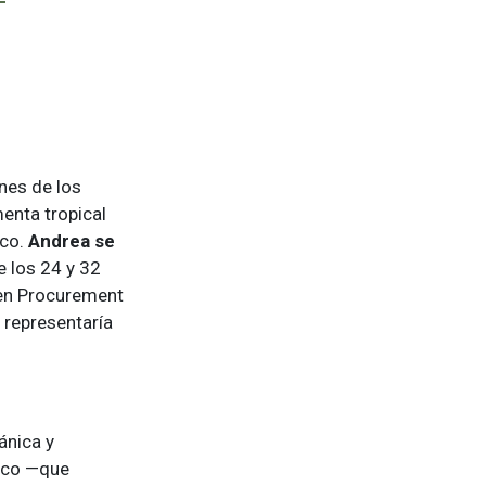
nes de los
enta tropical
ico.
Andrea se
e los 24 y 32
 en Procurement
 representaría
ánica y
ico —que