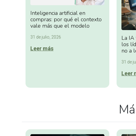
Inteligencia artificial en
compras: por qué el contexto
vale más que el modelo
La IA
31 de julio, 2026
los lí
Leer más
no a l
31 de ju
Leer 
Más