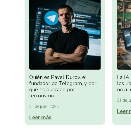
Quién es Pavel Durov, el
La IA
fundador de Telegram, y por
los lí
qué es buscado por
no a l
terrorismo
31 de ju
31 de julio, 2026
Leer 
Leer más