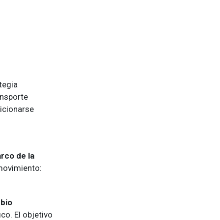
tegia
ansporte
sicionarse
rco de la
 movimiento:
bio
ico. El
objetivo