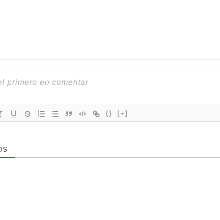
{}
[+]
OS