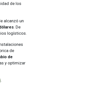
cidad de los
le alcanzó un
dólares
. De
os logísticos.
instalaciones
brica de
mbio de
as y optimizar
í
.