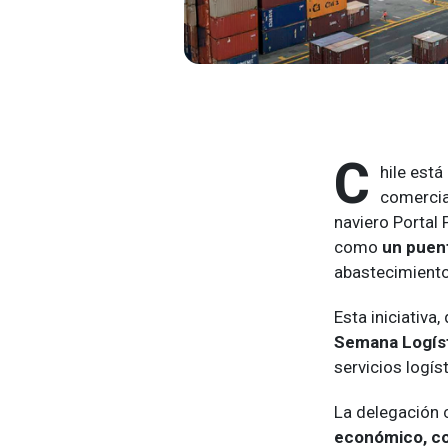
C
hile est
comercial
naviero Portal 
como
un puent
abastecimiento
Esta iniciativa
Semana Logíst
servicios logís
La delegación 
económico, co