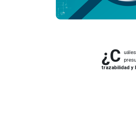
¿C
uáles
pres
trazabilidad y