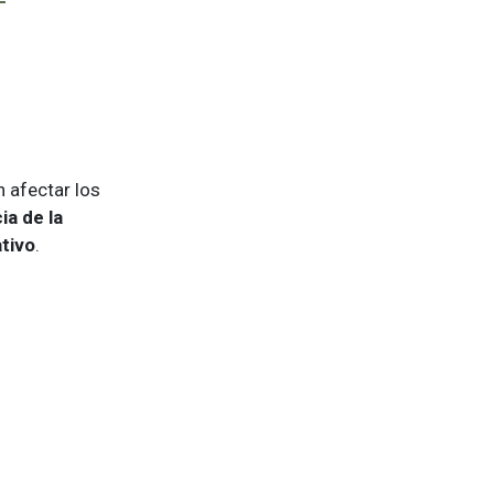
 afectar los
ia de la
tivo
.