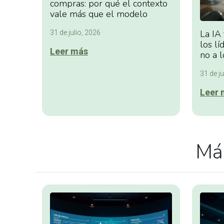
compras: por qué el contexto
vale más que el modelo
La IA
31 de julio, 2026
los lí
Leer más
no a l
31 de ju
Leer 
Más