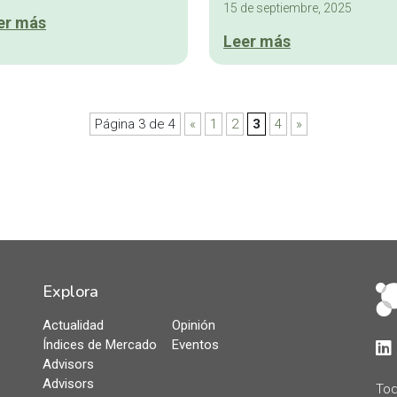
15 de septiembre, 2025
er más
Leer más
Página 3 de 4
«
1
2
3
4
»
Explora
Actualidad
Opinión
Índices de Mercado
Eventos
Lin
Advisors
Advisors
Tod