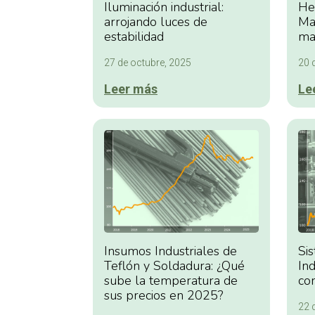
Iluminación industrial:
He
arrojando luces de
Man
estabilidad
ma
27 de octubre, 2025
20 
Leer más
Le
Insumos Industriales de
Si
Teflón y Soldadura: ¿Qué
Ind
sube la temperatura de
co
sus precios en 2025?
22 