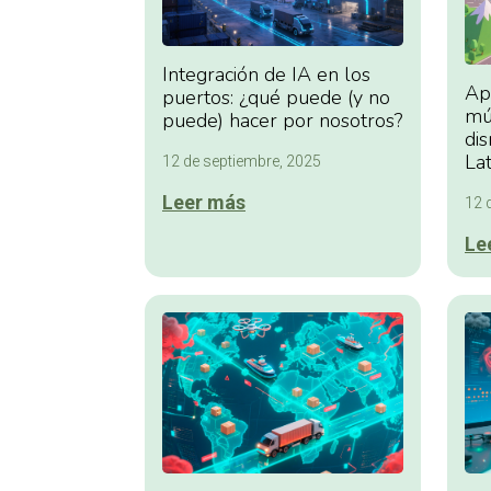
Integración de IA en los
Ap
puertos: ¿qué puede (y no
múl
puede) hacer por nosotros?
dis
La
12 de septiembre, 2025
Leer más
12 
Le