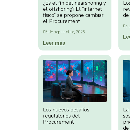
¿Es el fin del nearshoring y
Lo
el offshoring? El “internet
re
físico” se propone cambiar
de
el Procurement
05 
05 de septiembre, 2025
Le
Leer más
Los nuevos desafíos
La
regulatorios del
sos
Procurement
pr
de