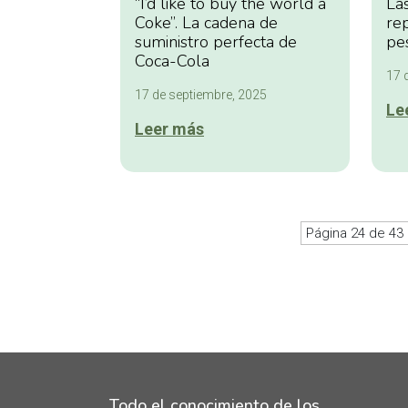
“I’d like to buy the world a
Las
Coke”. La cadena de
rep
suministro perfecta de
pe
Coca-Cola
17 
17 de septiembre, 2025
Le
Leer más
Página 24 de 43
Todo el conocimiento de los