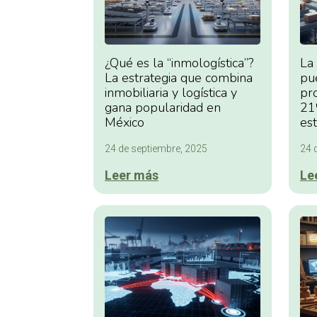
¿Qué es la “inmologística”?
La 
La estrategia que combina
pu
inmobiliaria y logística y
pr
gana popularidad en
21
México
es
24 de septiembre, 2025
24 
Leer más
Le