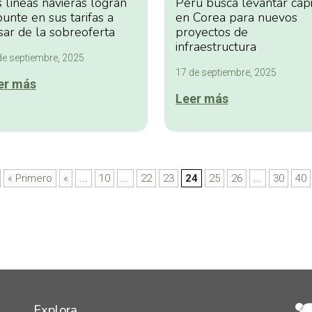
Perú busca levantar capi
 líneas navieras logran
en Corea para nuevos
unte en sus tarifas a
proyectos de
sar de la sobreoferta
infraestructura
de septiembre, 2025
17 de septiembre, 2025
er más
Leer más
« Primero
«
...
10
...
22
23
24
25
26
...
30
40
Explora