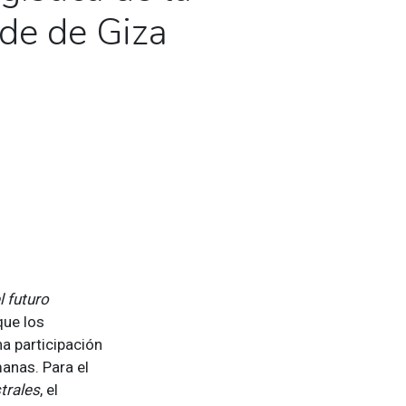
de de Giza
 futuro
que los
na participación
manas. Para el
trales
, el