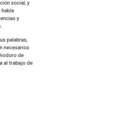
ión social, y
 había
tencias y
s
.
sus palabras,
on necesarios
 Diodoro de
a al trabajo de