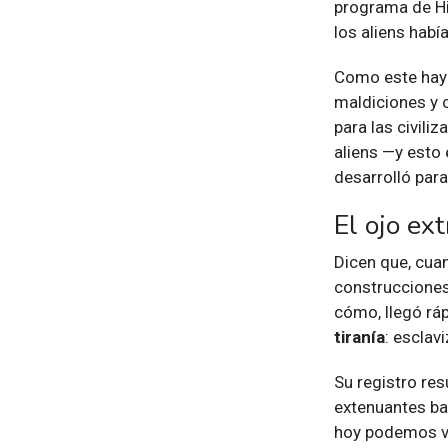
programa de Hi
los aliens hab
Como este ha
maldiciones y 
para las civili
aliens —y esto
desarrolló par
El ojo ex
Dicen que, cuan
construcciones
cómo, llegó rá
tiranía
: esclav
Su registro res
extenuantes baj
hoy podemos ve