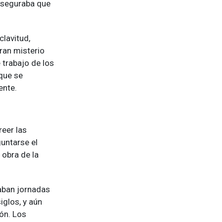
 aseguraba que
clavitud,
ran misterio
 trabajo de los
que se
ente.
reer las
untarse el
 obra de la
.
aban jornadas
iglos, y aún
ón. Los