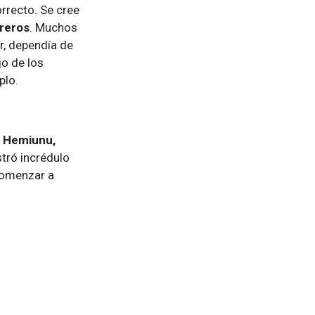
orrecto. Se cree
breros
. Muchos
r, dependía de
jo de los
plo.
a
Hemiunu,
stró incrédulo
 comenzar a