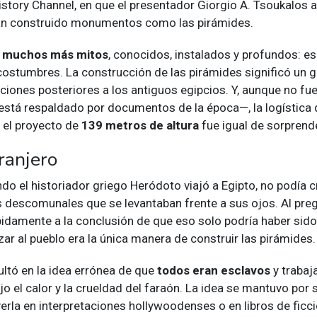
story Channel, en que el presentador Giorgio A. Tsoukalos
ían construido monumentos como las pirámides.
y
muchos más mitos
, conocidos, instalados y profundos: es
costumbres. La construcción de las pirámides significó un g
zaciones posteriores a los antiguos egipcios. Y, aunque no fue
 está respaldado por documentos de la época—, la logística 
a el proyecto de
139 metros de altura
fue igual de sorprend
tranjero
do el historiador griego Heródoto viajó a Egipto, no podía c
 descomunales que se levantaban frente a sus ojos. Al preg
pidamente a la conclusión de que eso solo podría haber sido
izar al pueblo era la única manera de construir las pirámides
ultó en la idea errónea de que
todos eran esclavos
y trabaj
o el calor y la crueldad del faraón. La idea se mantuvo por s
rla en interpretaciones hollywoodenses o en libros de ficci