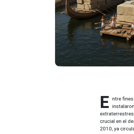
E
ntre fines
instalaron
extraterrestres
crucial en el d
2010, ya circu