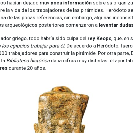
ios habían dejado muy
poca información
sobre su organizac
e la vida de los trabajadores de las pirámides. Heródoto se
una de las pocas referencias, sin embargo, algunas inconsis
os arqueológicos posteriores comenzaron a
levantar duda
iador griego, todo habría sido culpa del
rey Keops
, que, en 
los egipcios trabajar para él
. De acuerdo a Heródoto, fuer
00 trabajadores para construir la pirámide. Por otra parte,
e la
Biblioteca histórica
daba cifras muy distintas: él apuntab
res
durante 20 años.