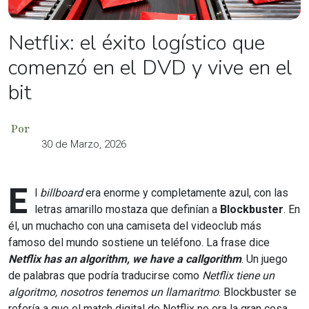
Netflix: el éxito logístico que
comenzó en el DVD y vive en el
bit
Por
30 de Marzo, 2026
E
l
billboard
era enorme y completamente azul, con las
letras amarillo mostaza que definían a
Blockbuster
. En
él, un muchacho con una camiseta del videoclub más
famoso del mundo sostiene un teléfono. La frase dice
Netflix has an algorithm, we have a callgorithm
. Un juego
de palabras que podría traducirse como
Netflix tiene un
algoritmo, nosotros tenemos un llamaritmo
. Blockbuster se
refería a que el match digital de Netflix no era la gran cosa.