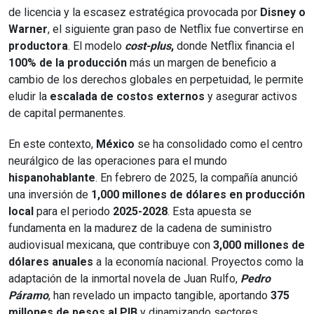
de licencia y la escasez estratégica provocada por
Disney o
Warner
, el siguiente gran paso de Netflix fue convertirse en
productora
. El modelo
cost-plus
,
donde Netflix financia el
100% de la producción
más un margen de beneficio a
cambio de los derechos globales en perpetuidad, le permite
eludir la
escalada de costos externos
y asegurar activos
de capital permanentes.
En este contexto,
México
se ha consolidado como el centro
neurálgico de las operaciones para el mundo
hispanohablante
. En febrero de 2025, la compañía anunció
una inversión de
1,000 millones de dólares en producción
local
para el periodo
2025-2028
. Esta apuesta se
fundamenta en la madurez de la cadena de suministro
audiovisual mexicana, que contribuye con
3,000 millones de
dólares anuales
a la economía nacional. Proyectos como la
adaptación de la inmortal novela de Juan Rulfo,
Pedro
Páramo
, han revelado un impacto tangible, aportando
375
millones de pesos al PIB
y dinamizando sectores