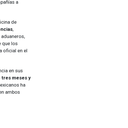
mpañías a
icina de
encias
,
s aduaneros,
 que los
 oficial en el
ncia en sus
e
tres meses y
mexicanos ha
 en ambos