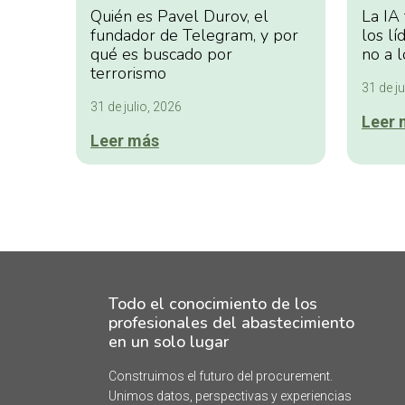
Quién es Pavel Durov, el
La IA
fundador de Telegram, y por
los lí
qué es buscado por
no a l
terrorismo
31 de ju
31 de julio, 2026
Leer 
Leer más
Todo el conocimiento de los
profesionales del abastecimiento
en un solo lugar
Construimos el futuro del procurement.
Unimos datos, perspectivas y experiencias