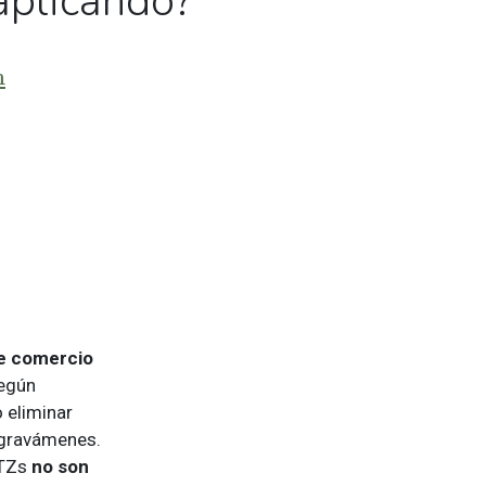
 aplicando?
m
e comercio
Según
o eliminar
 gravámenes.
FTZs
no son