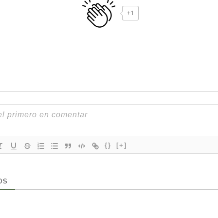
+1
{}
[+]
OS