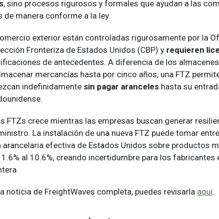
s
, sino procesos rigurosos y formales que ayudan a las co
 de manera conforme a la ley.
omercio exterior están controladas rigurosamente por la Of
ección Fronteriza de Estados Unidos (CBP) y
requieren lic
erificaciones de antecedentes. A diferencia de los almacene
lmacenar mercancías hasta por cinco años, una FTZ permite
ezcan indefinidamente
sin pagar aranceles
hasta su entrada
dounidense.
las FTZs crece mientras las empresas buscan generar resilie
inistro. La instalación de una nueva FTZ puede tomar entr
sa arancelaria efectiva de Estados Unidos sobre productos 
1.6% al 10.6%, creando incertidumbre para los fabricantes
ntera.
 la noticia de FreightWaves completa, puedes revisarla
aquí
.