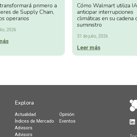
 transformará primero a
Cómo Walmart utiliza IA
deres de Supply Chain,
anticipar interrupciones
os operarios
climáticas en su cadena 
suministro
lio, 2026
31 de julio, 2026
más
Leer más
Explora
Actualidad
Opinión
Índices de Mercado
Eventos
Lin
Advisors
Advisors
Tod