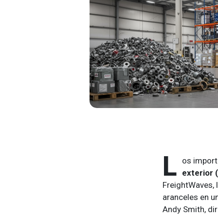
L
os import
exterior 
FreightWaves, l
aranceles en u
Andy Smith, di