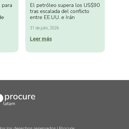
 para
El petróleo supera los US$90
tras escalada del conflicto
de
entre EE.UU. e Irán
31 de julio, 2026
Leer más
kedIn
os los derechos reservados | Procure