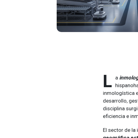
L
a
inmolog
hispanoha
inmologística 
desarrollo, ges
disciplina sur
eficiencia e in
El sector de l
geográfica es