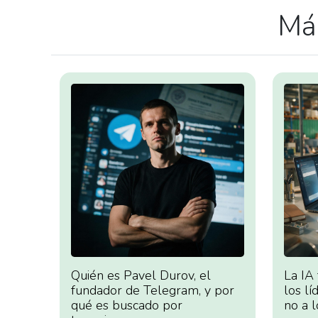
Más
Quién es Pavel Durov, el
La IA
fundador de Telegram, y por
los lí
qué es buscado por
no a l