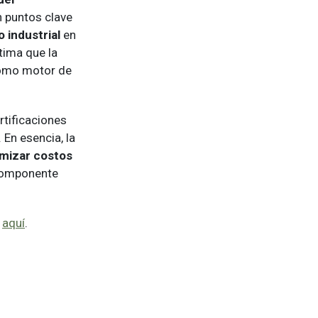
 puntos clave
 industrial
en
tima que la
 como motor de
rtificaciones
 En esencia, la
imizar costos
componente
a
aquí
.