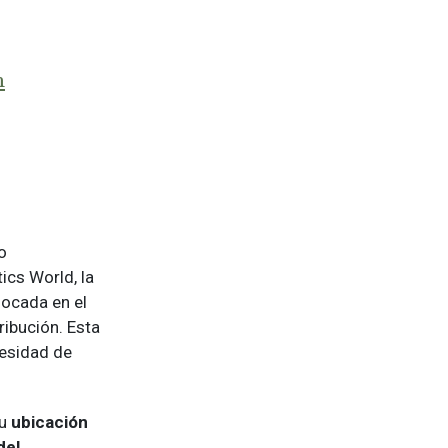
m
o
ics World, la
focada en el
ribución. Esta
cesidad de
su
ubicación
del