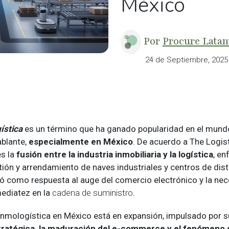
México
Por
Procure Lata
24 de Septiembre, 2025
ística
es un término que ha ganado popularidad en el mund
blante,
especialmente en México
. De acuerdo a The Logist
es la
fusión entre la industria inmobiliaria y la
logística
, en
tión y arrendamiento de naves industriales y centros de dist
gió como respuesta al auge del comercio electrónico y la ne
mediatez en la
cadena de suministro
.
a inmologística en México está en expansión, impulsado por 
tratégica, la maduración del e-commerce y el fenómeno 