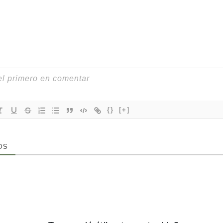
{}
[+]
OS