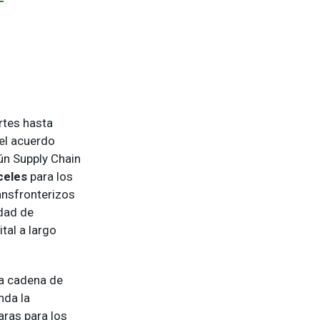
rtes hasta
el acuerdo
gún Supply Chain
celes
para los
ansfronterizos
idad de
tal a largo
la cadena de
nda la
aras para los