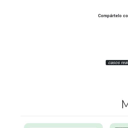
Compártelo con
casos rea
M