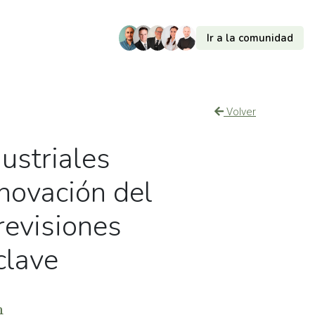
Ir a la comunidad
Volver
ustriales
enovación del
evisiones
clave
m