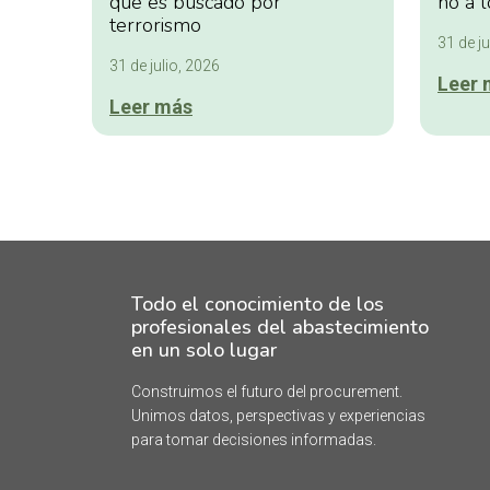
qué es buscado por
no a l
terrorismo
31 de ju
31 de julio, 2026
Leer 
Leer más
Todo el conocimiento de los
profesionales del abastecimiento
en un solo lugar
Construimos el futuro del procurement.
Unimos datos, perspectivas y experiencias
para tomar decisiones informadas.