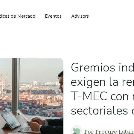
ndices de Mercado
Eventos
Advisors
Gremios ind
exigen la r
T-MEC con r
sectoriales 
Por
Procure Lata