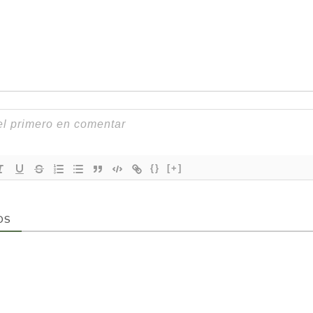
{}
[+]
OS