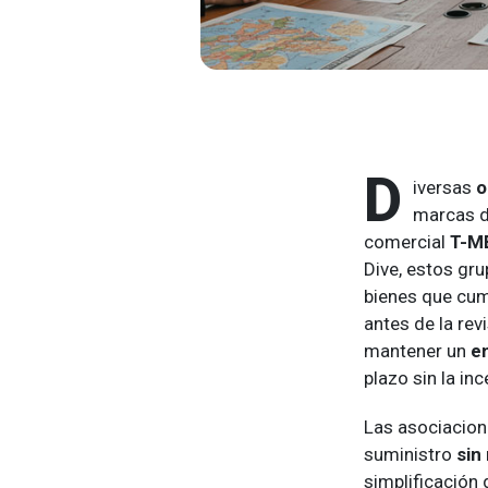
D
iversas
o
marcas d
comercial
T-M
Dive, estos gr
bienes que cum
antes de la re
mantener un
e
plazo sin la in
Las asociacione
suministro
sin 
simplificación 