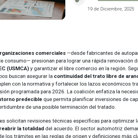
19 de Diciembre, 2025
rganizaciones comerciales
—desde fabricantes de autopa
e consumo— presionan para lograr una rápida renovación d
EC (USMCA)
y garantizar el libre comercio en la región. Se
upos buscan asegurar la
continuidad del trato libre de aran
plen con la normativa y fortalecer los lazos económicos tr
visión programada para 2026. La coalición enfatiza la neces
ntorno predecible
que permita planificar inversiones de capi
certidumbre de una posible terminación del tratado.
s solicitan revisiones técnicas específicas para optimizar 
reabrir la totalidad
del acuerdo. El sector automotriz dema
de los trámites en las reglas de origen y definiciones más cl