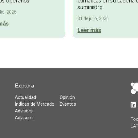
os operarios
climáticas en su cadena 
suministro
lio, 2026
31 de julio, 2026
más
Leer más
Explora
Actualidad
Opinión
Índices de Mercado
Eventos
Lin
Advisors
Advisors
Tod
LAT