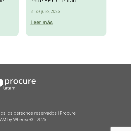
de
entre EE.UU. e Irán
31 de julio, 2026
Leer más
kedIn
os los derechos reservados | Procure
AM by Wherex © . 2025