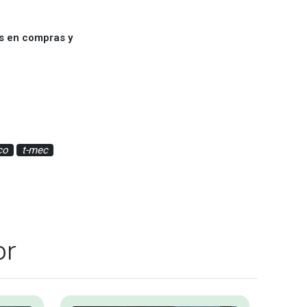
es en compras y
co
t-mec
or