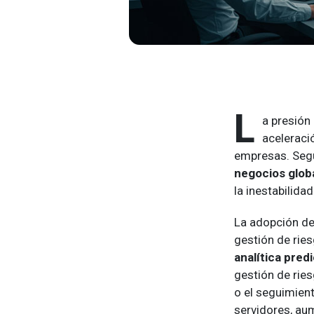
L
a presión
aceleraci
empresas. Segú
negocios glob
la inestabilidad
La adopción de 
gestión de ries
analítica predi
gestión de rie
o el seguimien
servidores, au