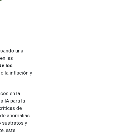
ulsando una
 en las
e los
 la inflación y
icos en la
 IA para la
ríticas de
 de anomalías
 sustratos y
e, este