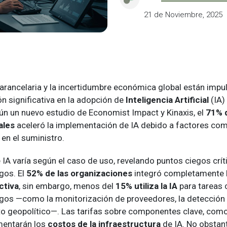
21 de Noviembre, 2025
 arancelaria y la incertidumbre económica global están imp
ón significativa en la adopción de
Inteligencia Artificial
(IA)
n un nuevo estudio de Economist Impact y Kinaxis, el
71% d
ales
aceleró la implementación de IA debido a factores como
 en el suministro.
IA varía según el caso de uso, revelando puntos ciegos crít
gos. El
52% de las organizaciones
integró completamente la
ctiva
, sin embargo, menos del
15% utiliza la IA
para tareas c
sgos —como la monitorización de proveedores, la detección
to geopolítico—. Las tarifas sobre componentes clave, como
mentarán los
costos de la infraestructura
de IA. No obstant