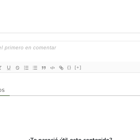
{}
[+]
OS
¿Te pareció útil este contenido?