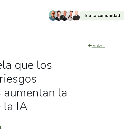
Ir a la comunidad
Volver
ela que los
 riesgos
s aumentan la
 la IA
m