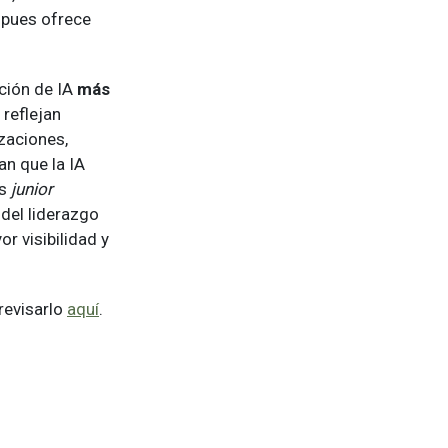
 pues ofrece
ación de IA
más
reflejan
izaciones,
an que la IA
es
junior
 del liderazgo
r visibilidad y
revisarlo
aquí
.