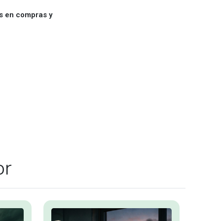
es en compras y
or