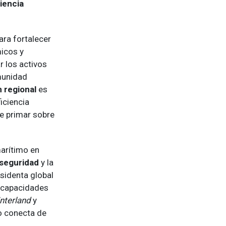
liencia
ara fortalecer
micos y
 los activos
munidad
n regional
es
iciencia
be primar sobre
marítimo en
seguridad
y la
esidenta global
s capacidades
interland
y
no conecta de