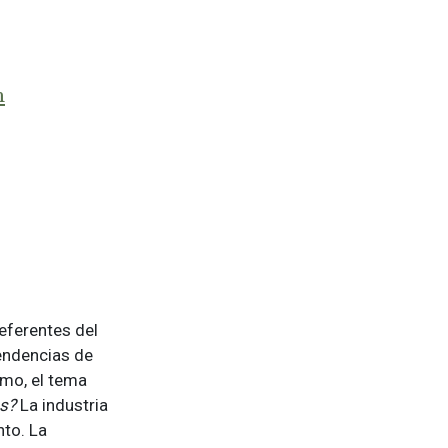
m
eferentes del
tendencias de
imo, el tema
s?
La industria
nto. La