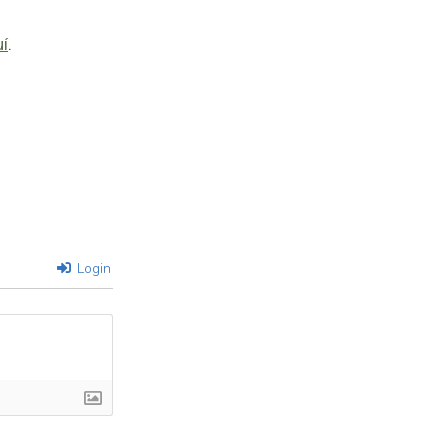
í
.
Login