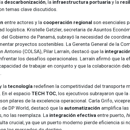
 la
descarbonización
, la
infraestructura portuaria
y la
resi
on temas clave discutidos.
ón
entre actores y la
cooperación regional
son esenciales p
ad logística. Kristelle Getzler, secretaria de Asuntos Econó
 del Gobierno de Panamá, subrayó la necesidad de coordinar
omentar proyectos sostenibles. La Gerenta General de la Co
n Antonio (COLSA), Pilar Larraín, destacó que la
integració
nfrentar los desafíos operacionales. Larraín afirmó que la ef
capacidad de trabajar en conjunto y que la colaboración de
.
y la
tecnología
redefinen la competitividad del transporte 
. En el espacio
TECH TOC
, los ejecutivos subrayaron que la
son pilares de la excelencia operacional. Carla Grifo, vicepr
 de DP World, destacó que la
automatización
amplifica la
s, no las reemplaza. La
integración efectiva
entre puerto,
h
lta crucial, ya que un puerto moderno pierde eficiencia si 
con los mercados de destino.