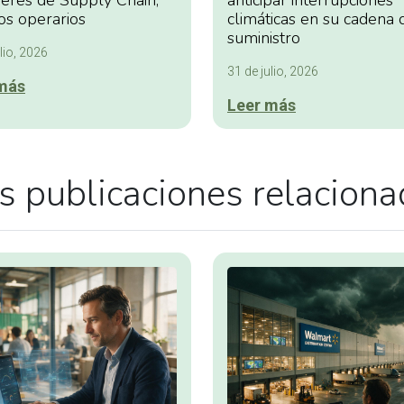
deres de Supply Chain,
anticipar interrupciones
os operarios
climáticas en su cadena 
suministro
lio, 2026
31 de julio, 2026
más
Leer más
 publicaciones relacion