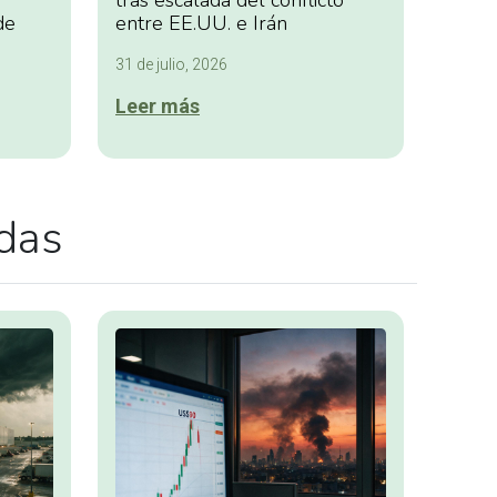
tras escalada del conflicto
de
entre EE.UU. e Irán
31 de julio, 2026
Leer más
adas