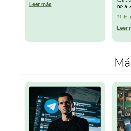
los lí
Leer más
no a l
31 de ju
Leer 
Más