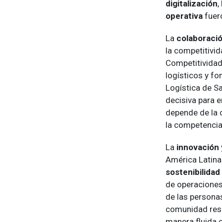
digitalización
,
operativa
fuer
La
colaboraci
la competitivid
Competitividad
logísticos y f
Logística de Sa
decisiva para e
depende de la 
la competencia
La
innovación
América Latina
sostenibilidad
de operaciones
de las persona
comunidad resu
manera fluida 