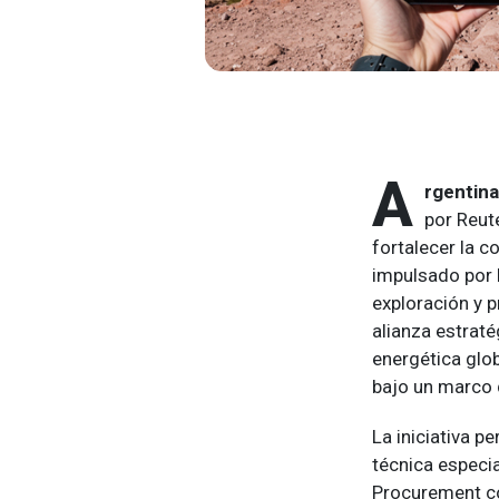
A
rgentina
por Reut
fortalecer la 
impulsado por l
exploración y 
alianza estraté
energética glo
bajo un marco 
La iniciativa p
técnica especi
Procurement co