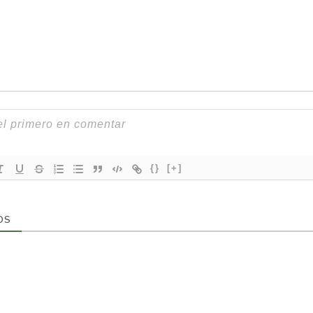
{}
[+]
OS