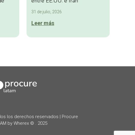
de
entre EE.UU. e Irán
31 de julio, 2026
Leer más
kedIn
os los derechos reservados | Procure
AM by Wherex © . 2025