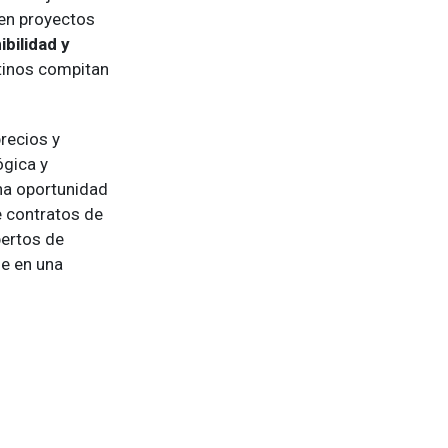
 en proyectos
ibilidad y
ntinos compitan
precios y
ógica y
una oportunidad
 contratos de
pertos de
me en una