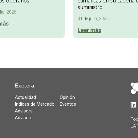
os operarios
climáticas en su cadena 
suministro
lio, 2026
31 de julio, 2026
más
Leer más
Explora
Actualidad
Opinión
Índices de Mercado
Eventos
Lin
Advisors
Advisors
Tod
LAT