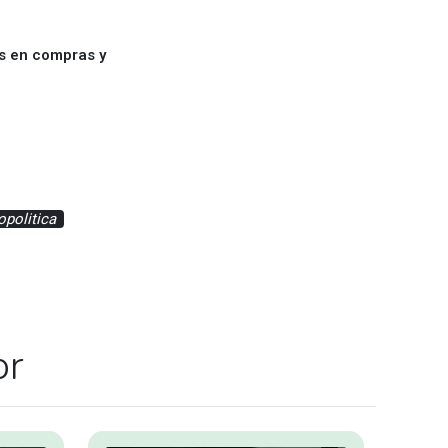
es en compras y
opolitica
or