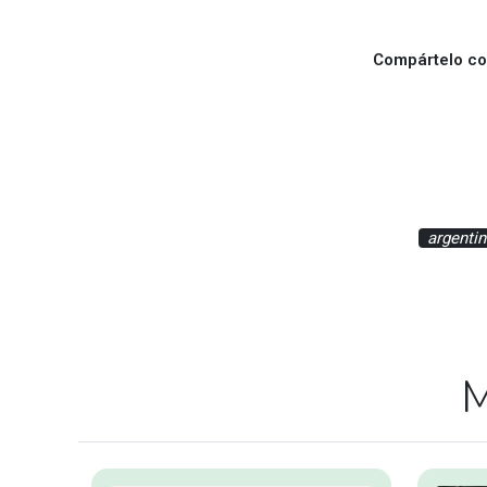
Compártelo con
argentin
M