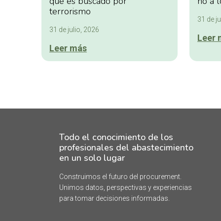
qué es buscado por
no a l
terrorismo
31 de ju
31 de julio, 2026
Leer 
Leer más
Todo el conocimiento de los
profesionales del abastecimiento
en un solo lugar
Construimos el futuro del procurement.
Unimos datos, perspectivas y experiencias
para tomar decisiones informadas.