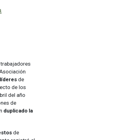
m
 trabajadores
 Asociación
líderes
de
ecto de los
ril del año
ones de
an
duplicado la
estos
de