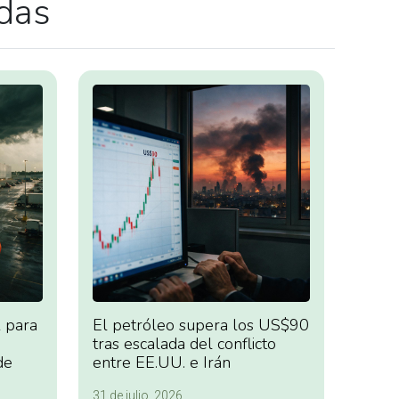
adas
 para
El petróleo supera los US$90
tras escalada del conflicto
de
entre EE.UU. e Irán
31 de julio, 2026