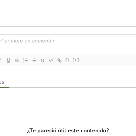
{}
[+]
OS
¿Te pareció útil este contenido?