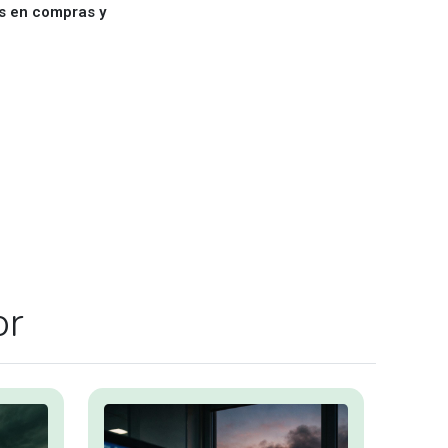
es en compras y
or