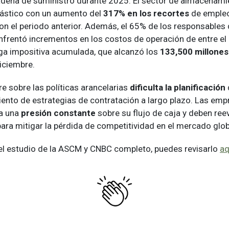
cadena de suministro durante 2025. El sector de almacenamie
ástico con un aumento del
317% en los recortes
de emple
n el periodo anterior. Además, el 65% de los responsables
frentó incrementos en los costos de operación de entre el
rga impositiva acumulada, que alcanzó los
133,500 millones
iciembre.
e sobre las políticas arancelarias
dificulta la planificación
miento de estrategias de contratación a largo plazo. Las em
ra una
presión constante
sobre su flujo de caja y deben ree
ara mitigar la pérdida de competitividad en el mercado glob
r el estudio de la ASCM y CNBC completo, puedes revisarlo
aq