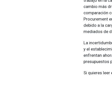
trabajo en la 
cambio más dr
comparación co
Procurement en
debido a la ca
mediados de d
La incertidumbr
y el estableci
enfrentan aho
presupuestos p
Si quieres lee