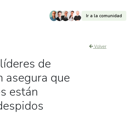
Ir a la comunidad
Volver
líderes de
n asegura que
es están
despidos