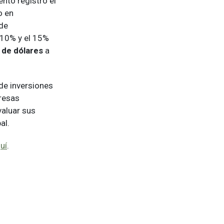
nto registró el
o en
 de
 10% y el 15%
 de dólares
a
de inversiones
presas
valuar sus
al.
uí
.