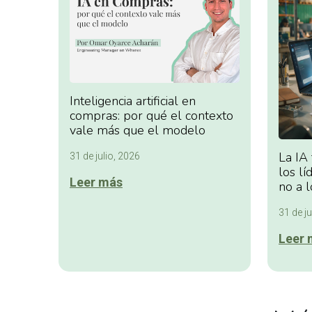
Inteligencia artificial en
compras: por qué el contexto
vale más que el modelo
La IA
31 de julio, 2026
los lí
Leer más
no a l
31 de ju
Leer 