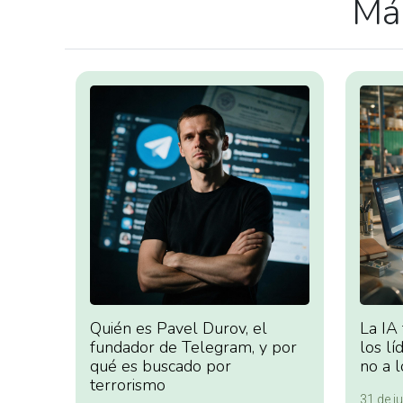
Más
Quién es Pavel Durov, el
La IA
fundador de Telegram, y por
los lí
qué es buscado por
no a l
terrorismo
31 de ju