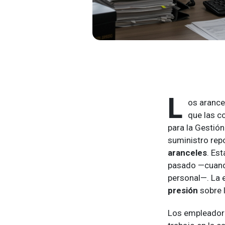
L
os arance
que las c
para la Gestió
suministro rep
aranceles
. Est
pasado —cuando
personal—. La e
presión
sobre l
Los empleador