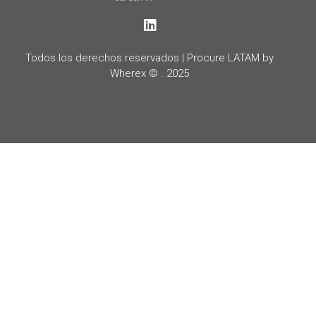
LinkedIn
Todos los derechos reservados | Procure LATAM by
Wherex © . 2025