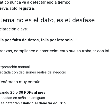
ático nunca va a detectar eso a tiempo.
erva
, solo
registra
.
blema no es el dato, es el desfase
claración clave:
lla por falta de datos, falla por latencia.
inanzas, compliance o abastecimiento suelen trabajar con i
erpretación manual
ectada con decisiones reales del negocio
 fenómeno muy común:
isando
20 o 30 PDFs al mes
basadas en señales antiguas
 se detectan
cuando el daño ya ocurrió