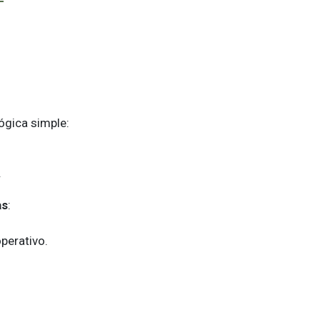
ógica simple:
.
as
:
perativo.