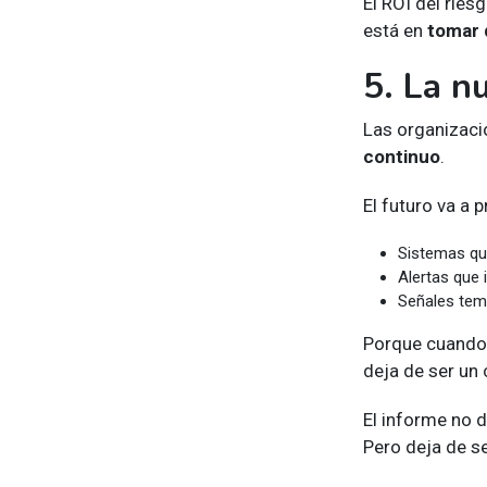
El ROI del ries
está en
tomar 
5. La n
Las organizaci
continuo
.
El futuro va a 
Sistemas qu
Alertas que
Señales tem
Porque cuando 
deja de ser un
El informe no 
Pero deja de se