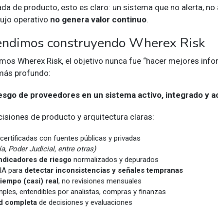
da de producto, esto es claro: un sistema que no alerta, no
lujo operativo
no genera valor continuo
.
rendimos construyendo Wherex Risk
os Wherex Risk, el objetivo nunca fue “hacer mejores info
 más profundo:
iesgo de proveedores en un sistema activo, integrado y a
isiones de producto y arquitectura claras:
ertificadas con fuentes públicas y privadas
ía, Poder Judicial, entre otras)
ndicadores de riesgo
normalizados y depurados
IA para
detectar inconsistencias y señales tempranas
tiempo (casi) real
, no revisiones mensuales
ples, entendibles por analistas, compras y finanzas
ad completa
de decisiones y evaluaciones