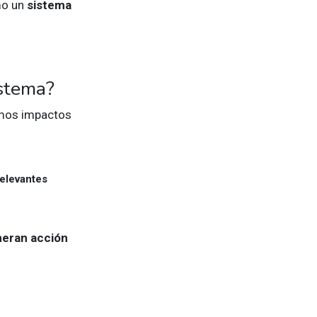
mo un
sistema
istema?
amos impactos
relevantes
neran acción