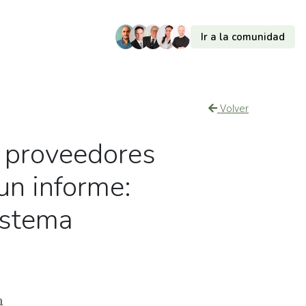
Ir a la comunidad
Volver
e proveedores
un informe:
istema
m