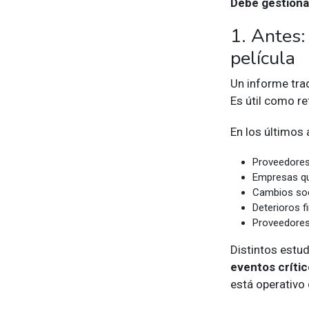
Debe gestiona
1. Antes:
película
Un informe trad
Es útil como r
En los últimos
Proveedore
Empresas q
Cambios soc
Deterioros f
Proveedore
Distintos est
eventos críti
está operativo