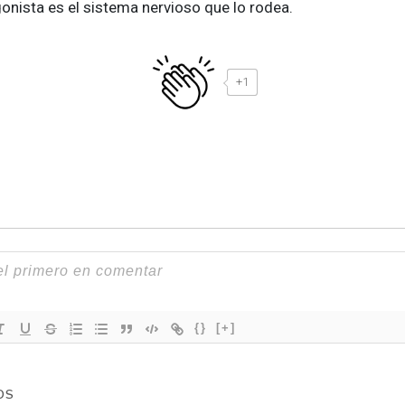
onista es el sistema nervioso que lo rodea.
+1
{}
[+]
OS