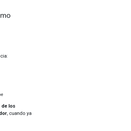
como
cia:
pe
 de los
dor
, cuando ya