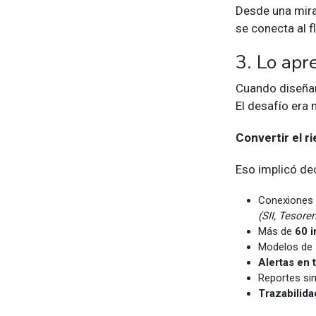
Desde una mira
se conecta al f
3. Lo ap
Cuando diseñam
El desafío era
Convertir el r
Eso implicó dec
Conexiones c
(SII, Tesorer
Más de
60 i
Modelos de 
Alertas en 
Reportes sim
Trazabilid