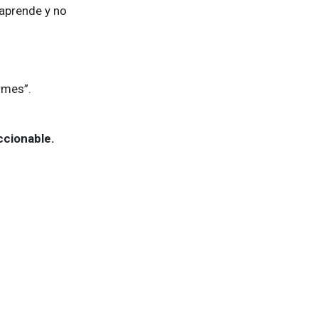
 aprende y no
rmes”.
ccionable.