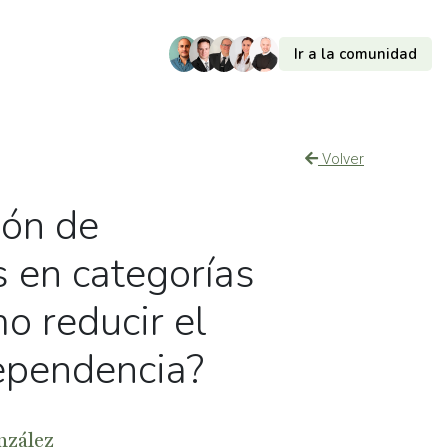
Ir a la comunidad
Volver
ión de
 en categorías
o reducir el
ependencia?
nzález