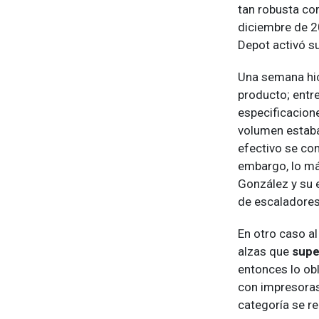
tan robusta co
diciembre de 2
Depot activó su
Una semana hi
producto; entr
especificacion
volumen estaba
efectivo se con
embargo, lo má
González y su e
de escaladores
En otro caso al
alzas que
supe
entonces lo ob
con impresoras;
categoría se r