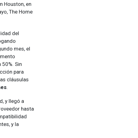
n Houston, en
layo, The Home
lidad del
ogando
gundo mes, el
remento
n 50%. Sin
cción para
las cláusulas
nes
.
, y llegó a
proveedor hasta
patibilidad
tes, y la