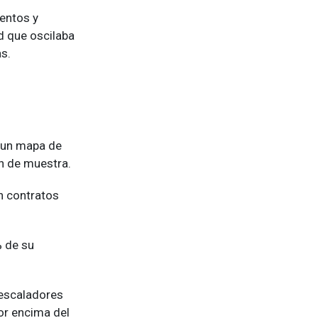
entos y
ad que oscilaba
as.
r un mapa de
án de muestra.
an contratos
% de su
 escaladores
por encima del