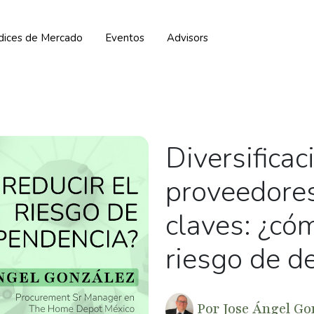
ndices de Mercado
Eventos
Advisors
Diversificac
proveedores
claves: ¿cóm
riesgo de d
Por
Jose Ángel Go