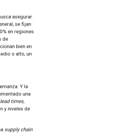
busca asegurar.
neral, se fijan
80% en regiones
s de
cionan bien en
edio o alto, un
ernanza. Y la
lementado una
lead times
,
n y niveles de
na
supply chain