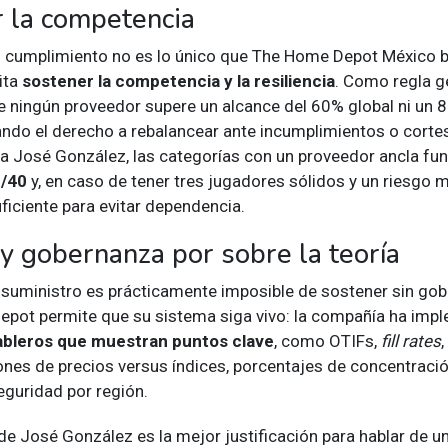
 la competencia
l cumplimiento no es lo único que The Home Depot México 
ita
sostener la competencia y la resiliencia
. Como regla ge
ue ningún proveedor supere un alcance del 60% global ni un 
dando el derecho a rebalancear ante incumplimientos o corte
ra José González, las categorías con un proveedor ancla fun
/40
y, en caso de tener tres jugadores sólidos y un riesgo m
ficiente para evitar dependencia.
y gobernanza por sobre la teoría
suministro es prácticamente imposible de sostener sin gob
pot permite que su sistema siga vivo: la compañía ha imp
ableros que muestran puntos clave
, como OTIFs,
fill rates
,
iones de precios versus índices, porcentajes de concentració
eguridad por región.
de José González es la mejor justificación para hablar de u