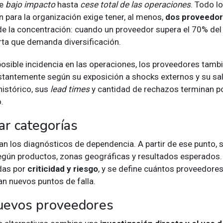
de
bajo impacto
hasta
cese total de las operaciones
. Todo l
n para la organización exige tener, al menos,
dos proveedor
ide la concentración: cuando un proveedor supera el 70% del
erta que demanda diversificación.
osible incidencia en las operaciones, los proveedores tamb
tantemente según su exposición a shocks externos y su sal
istórico, sus
lead times
y cantidad de rechazos terminan p
.
r categorías
n los diagnósticos de dependencia. A partir de ese punto, s
gún productos, zonas geográficas y resultados esperados.
das por
criticidad y riesgo
, y se define cuántos proveedores
itan nuevos puntos de falla.
uevos proveedores