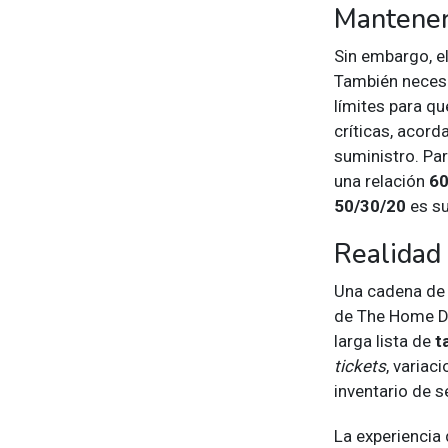
Mantener
Sin embargo, e
También neces
límites para q
críticas, acor
suministro. Pa
una relación
60
50/30/20
es su
Realidad 
Una cadena de 
de The Home De
larga lista de
t
tickets
, variac
inventario de s
La experiencia 