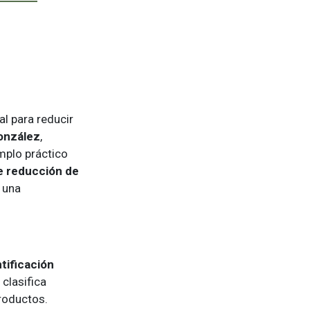
al para reducir
onzález
,
mplo práctico
e reducción de
 una
ntificación
clasifica
roductos.