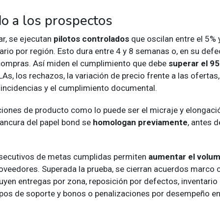
do a los prospectos
ar, se ejecutan
pilotos controlados
que oscilan entre el 5% 
rio por región. Esto dura entre 4 y 8 semanas o, en su defe
 compras. Así miden el cumplimiento que debe
superar el 9
As, los rechazos, la variación de precio frente a las ofertas
 incidencias y el cumplimiento documental.
ciones de producto como lo puede ser el micraje y elongació
lancura del papel bond se
homologan previamente
, antes de
nsecutivos de metas cumplidas permiten
aumentar el volu
oveedores. Superada la prueba, se cierran acuerdos marco
luyen entregas por zona, reposición por defectos, inventari
pos de soporte y bonos o penalizaciones por desempeño e