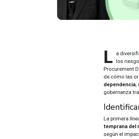
L
a diversi
los riesg
Procurement Di
de cómo las or
dependencia
,
gobernanza tra
Identific
La primera lín
temprana del 
según el impac