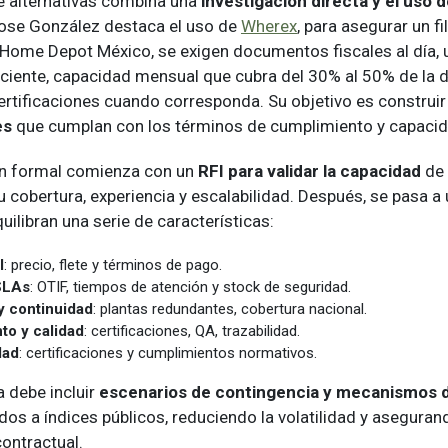
 alternativas combina una
investigación directa y el uso 
Jose González destaca el uso de
Wherex
, para asegurar un fi
 Home Depot México, se exigen documentos fiscales al día, 
iciente, capacidad mensual que cubra del 30% al 50% de la
certificaciones cuando corresponda. Su objetivo es construi
es
que cumplan con los términos de cumplimiento y capaci
n formal comienza con un
RFI para validar la capacidad
de 
 cobertura, experiencia y escalabilidad. Después, se pasa a
quilibran una serie de características:
l
: precio, flete y términos de pago.
 SLAs
: OTIF, tiempos de atención y stock de seguridad.
y continuidad
: plantas redundantes, cobertura nacional.
to y calidad
: certificaciones, QA, trazabilidad.
dad
: certificaciones y cumplimientos normativos.
 debe incluir
escenarios de contingencia y mecanismos d
dos a índices públicos, reduciendo la volatilidad y aseguran
contractual.