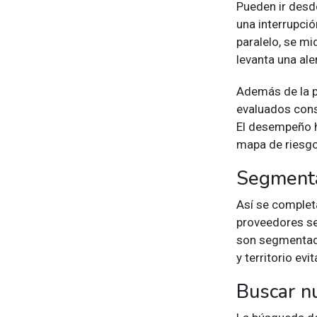
Pueden ir des
una interrupció
paralelo, se m
levanta una al
Además de la p
evaluados cons
El desempeño h
mapa de riesgo
Segmenta
Así se completa
proveedores se
son segmenta
y territorio ev
Buscar n