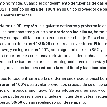
mo normada. Cuando el congelamiento de tuberías de gas e
021, significó un
alza del 100%
en su único proveedor de p
s alertas internas.
cieron un
RFI exprés
, la siguiente cotizaron y probaron la ca
e las semanas tres y cuatro se
corrieron los pilotos
, homol
es y compatibilidad con los equipos de embalaje. Para el se
 distribuido en un
40/35/25
entre tres proveedores. El inc
tuvo, y en lugar de un 100%, solo significó entre un 35% y u
s importante es que nunca detuvieron sus despachos. La le
quipo fue bastante clara: la homologación técnica previa y 
 ligadas a los índices
reducen la volatilidad y las discusio
 que le tocó enfrentarse, la pandemia encareció el papel bond
raron el 100%
de su valor previo. Los precios de su único 
ligaron a buscar uno nuevo. Se homologaron gramajes y com
 se pactaron revisiones anuales en lugar de ajustes frecuen
epartió
50/50
con un rebalanceo por desempeño.