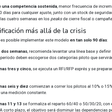
ue
una competencia sostenida
, menor frecuencia de increm
60 días para cualquier ajuste, junto con un stock de segurid
a las cuatro semanas en los
peaks
de cierre fiscal o campañ
ificación más allá de la crisis
 es posible implementar este modelo
en tan solo 90 días
:
s
dos semanas
, recomienda levantar una línea base y defini
e período deben escogerse dos categorías piloto que servir
as tres y cinco
, se ejecuta un RFI/RFP exprés y se prepar
as seis y diez
comienzan a correr los pilotos al 10% o 15
 una medición constante.
as 11 y 13
se formaliza el reparto 60/40 o 50/30/20, con
A corto plazo, el objetivo será disminuir las dependencias 