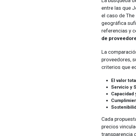
La búsqueda de
entre las que 
el caso de The
geográfica suf
referencias y 
de proveedor
La comparació
proveedores, su
criterios que e
El valor tota
Servicio y
Capacidad 
Cumplimien
Sostenibili
Cada propuesta
precios vincula
transparencia 