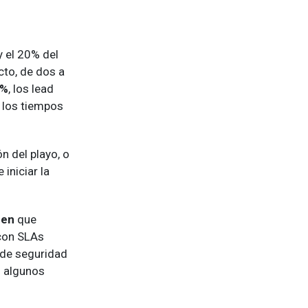
y el 20% del
cto, de dos a
5%
, los lead
, los tiempos
n del playo, o
 iniciar la
men
que
 con SLAs
o de seguridad
n algunos