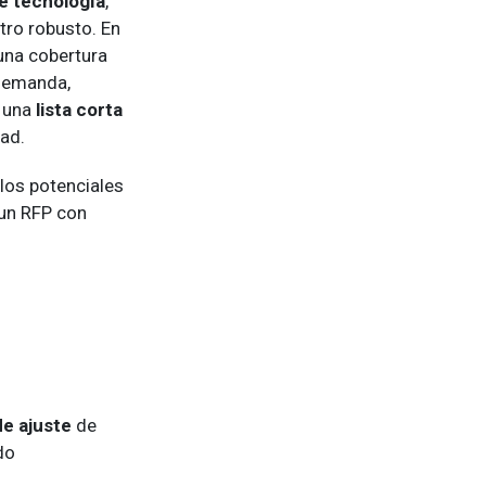
de tecnología
,
ltro robusto. En
una cobertura
 demanda,
r una
lista corta
dad.
los potenciales
 un RFP con
e ajuste
de
do