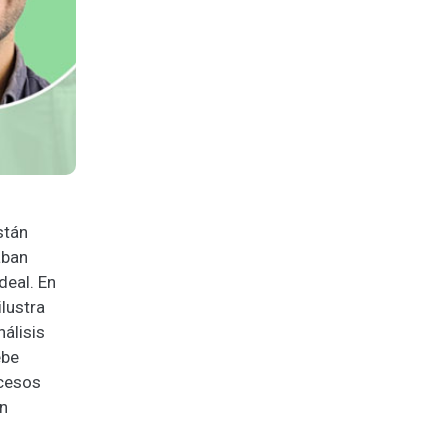
stán
aban
deal. En
 ilustra
nálisis
ebe
ocesos
un