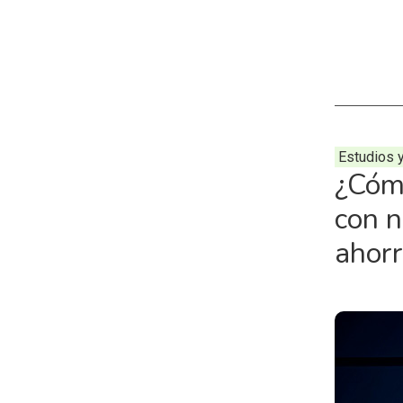
Estudios 
¿Cóm
con 
ahor