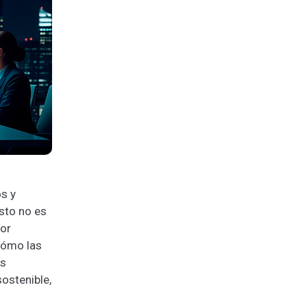
s y
sto no es
or
cómo las
as
sostenible,