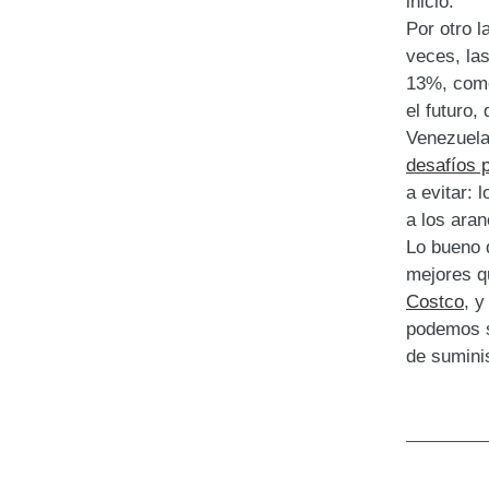
inicio.
Por otro 
veces, la
13%, como
el futuro,
Venezuel
desafíos 
a evitar: 
a los ara
Lo bueno 
mejores q
Costco
, 
podemos s
de suminis