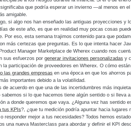
, significaba que podría esperar un invierno —al menos en e
ás amigable.
go, si algo nos han enseñado las antiguas proyecciones y l
días de este año, es que en realidad muy pocas cosas pued
se. Por eso, esta semana trajimos contenido para que podam
con más certezas que preguntas. Es lo que intenta hacer Jav
Product Manager Marketplace de Wherex cuando nos cuent
n sus esfuerzos por
generar invitaciones personalizadas
y c
n la participación de proveedores en Wherex. O cómo están
o las grandes empresas
en una época en que los ahorros p
más importantes debido a la volatilidad.
 de acuerdo en que una de las incertidumbres más inquieta
 sabemos si lo que hacemos tiene algún sentido o si lleva a
ión a donde queremos que vaya. ¿Alguna vez has sentido e
a tus KPIs
?, ¿que tu medición podría apuntar hacia lugares
, o responder mejor a tus necesidades? Todos hemos estado 
os una nueva Masterclass para abordar y definir el KPI desd