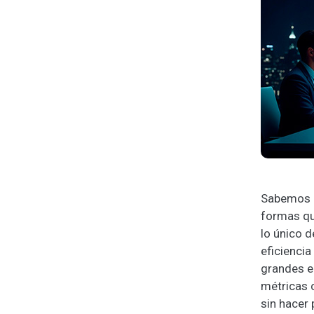
Sabemos q
formas qu
lo único 
eficienci
grandes e
métricas c
sin hacer 