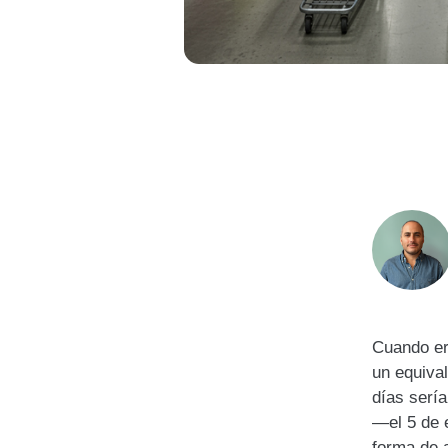
Cuando er
un equiva
días serí
—el 5 de 
forma de a