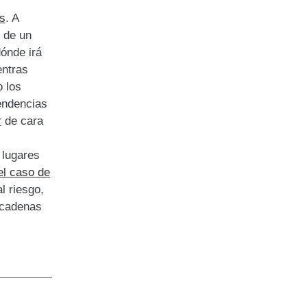
es
. A
 de un
ónde irá
entras
 los
endencias
r
de cara
 lugares
el caso de
l riesgo,
 cadenas