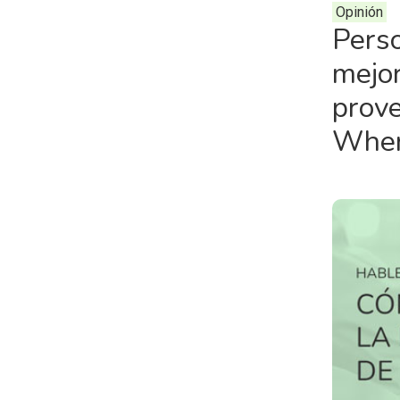
Opinión
Perso
mejor
prov
Whe