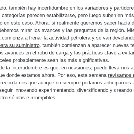
lado, también hay incertidumbre en los
variadores y partidor
s categorías parecen estabilizarse, pero luego suben en más
 en este caso. Ahora, si realmente queremos saber hacia d
 debemos mirar los avances y las preguntas de la región. Mi
a comienza a
frenar la actividad petrolera
y se van develando
para su suministro
, también comienzan a aparecer nuevas t
los avances en el
robo de carga
y las
prácticas clave a evita
nceles probablemente sean las más significativas.
de la incertidumbre es que, en ocasiones, puede llevarnos a
ue donde estamos ahora. Por eso, esta semana
revisamos 
y recordamos que aunque no siempre podamos anticiparnos a
eguir innovando experimentando, diversificando y creando
tro sólidas e irrompibles.