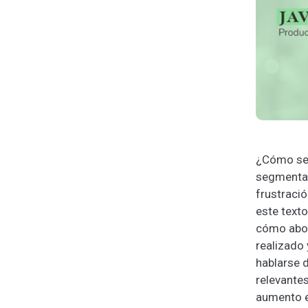
¿Cómo se 
segmentad
frustració
este texto
cómo abord
realizado
hablarse d
relevante
aumento en