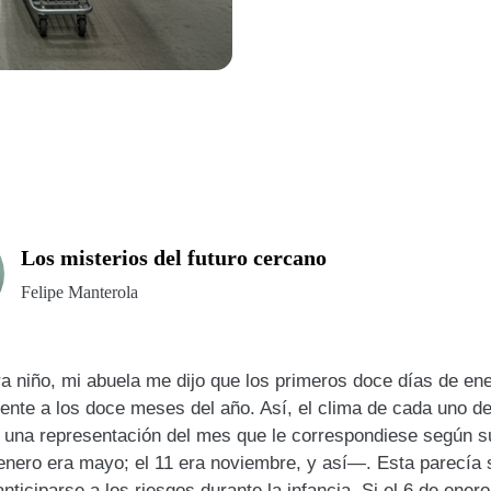
Los misterios del futuro cercano
Felipe Manterola
a niño, mi abuela me dijo que los primeros doce días de en
lente a los doce meses del año. Así, el clima de cada uno d
a una representación del mes que le correspondiese según 
enero era mayo; el 11 era noviembre, y así—. Esta parecía 
nticiparse a los riesgos durante la infancia. Si el 6 de ener