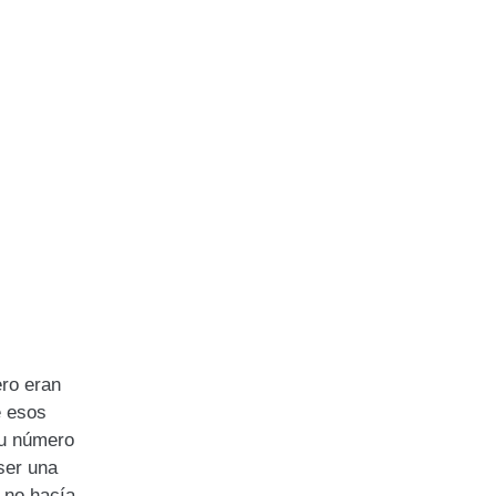
ero eran
e esos
su número
ser una
o no hacía