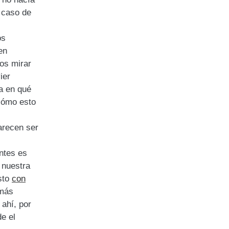
l caso de
os
en
os mirar
ier
a en qué
ómo esto
arecen ser
ntes es
 nuestra
sto
con
 más
ahí, por
e el