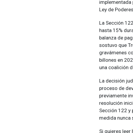
implementada p
Ley de Podere
La Sección 122
hasta 15% dura
balanza de pago
sostuvo que Tru
gravámenes con
billones en 20
una coalición 
La decisión ju
proceso de de
previamente in
resolución inic
Sección 122 y 
medida nunca s
Si quieres leer