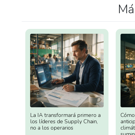
Más
La IA transformará primero a
Cómo 
los líderes de Supply Chain,
antici
no a los operarios
climá
sumin