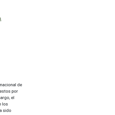
m
rnacional de
estos por
argo, el
e los
a sido