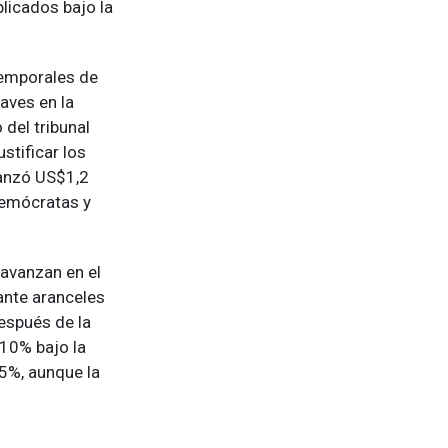
licados bajo la
temporales de
aves en la
 del tribunal
stificar los
canzó US$1,2
demócratas y
 avanzan en el
nte aranceles
espués de la
 10% bajo la
5%, aunque la