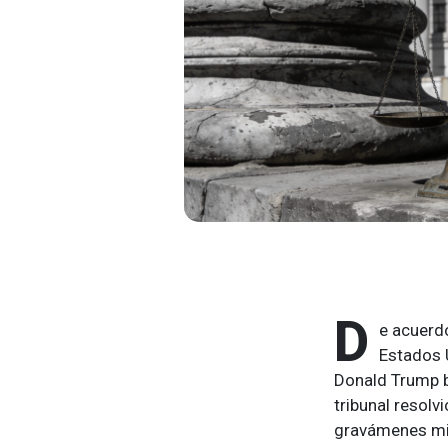
D
e acuerdo
Estados 
Donald Trump b
tribunal resol
gravámenes mie