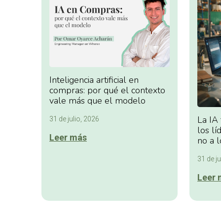
Inteligencia artificial en
compras: por qué el contexto
vale más que el modelo
La IA
31 de julio, 2026
los lí
Leer más
no a l
31 de ju
Leer 