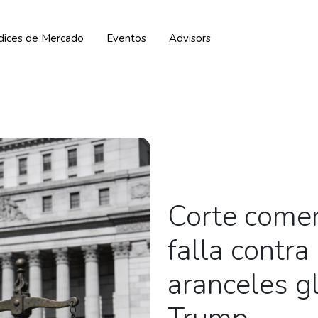
ndices de Mercado
Eventos
Advisors
Corte comer
falla contr
aranceles g