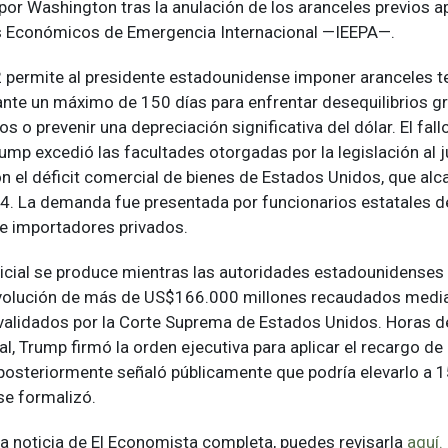
or Washington tras la anulación de los aranceles previos ap
s Económicos de Emergencia Internacional —IEEPA—.
 permite al presidente estadounidense imponer aranceles 
nte un máximo de 150 días para enfrentar desequilibrios gr
s o prevenir una depreciación significativa del dólar. El fallo
mp excedió las facultades otorgadas por la legislación al ju
 el déficit comercial de bienes de Estados Unidos, que al
24. La demanda fue presentada por funcionarios estatales 
de importadores privados.
dicial se produce mientras las autoridades estadounidenses
volución de más de US$166.000 millones recaudados media
validados por la Corte Suprema de Estados Unidos. Horas d
ial, Trump firmó la orden ejecutiva para aplicar el recargo de
posteriormente señaló públicamente que podría elevarlo a 1
e formalizó.
 la noticia de El Economista completa, puedes revisarla
aquí.