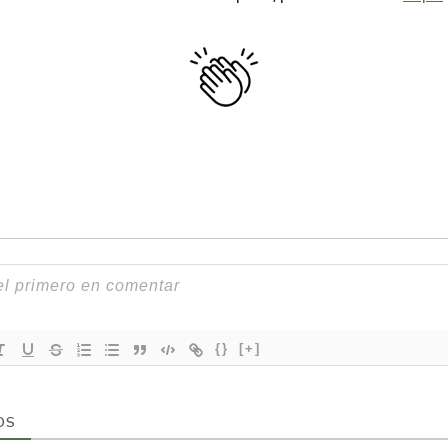
{}
[+]
OS