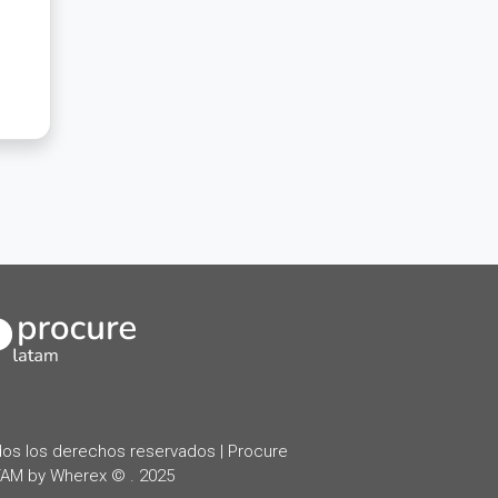
kedIn
os los derechos reservados | Procure
AM by Wherex © . 2025