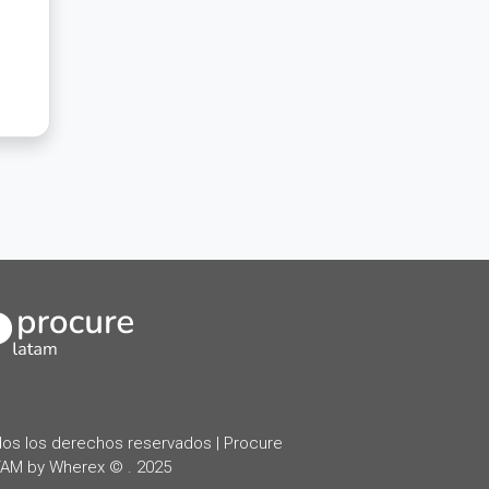
kedIn
os los derechos reservados | Procure
AM by Wherex © . 2025