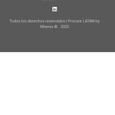
LinkedIn
Todos los derechos reservados | Procure LATAM by
Wherex © . 2025