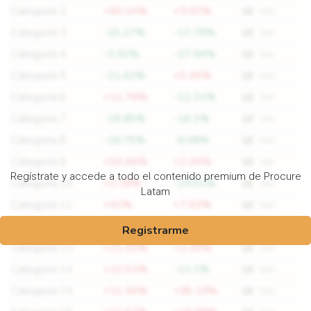
Categoría 2
+60.24%
+9.92%
Ver
Categoría 3
-15.27%
-17.78%
Ver
Categoría 4
-3.92%
-27.94%
Ver
Categoría 5
-21.62%
+5.45%
Ver
Categoría 6
+11.76%
-12.31%
Ver
Categoría 7
-18.85%
-16.1%
Ver
Categoría 8
-18.75%
-8.08%
Ver
Categoría 9
+54.64%
+2.04%
Ver
Regístrate y accede a todo el contenido premium de Procure
Categoría 10
+2.38%
-29.51%
Ver
Latam
Categoría 11
+41%
+7.63%
Ver
Categoría 12
+5.77%
-19.12%
Ver
Registrarme
Categoría 13
+21.43%
+2.26%
Ver
Categoría 14
+13.51%
-13.1%
Ver
Categoría 15
+11.94%
+85.19%
Ver