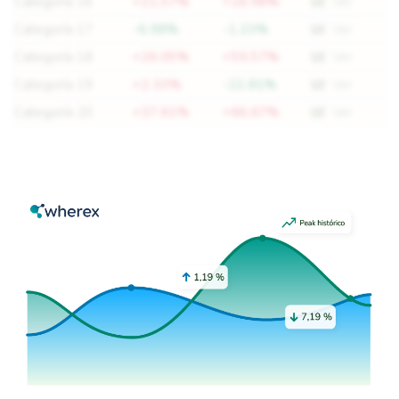
Categoría 16
+21.57%
+16.98%
Ver
Categoría 17
-6.98%
-1.23%
Ver
Categoría 18
+26.05%
+59.57%
Ver
Categoría 19
+2.33%
-22.81%
Ver
Categoría 20
+37.61%
+66.67%
Ver