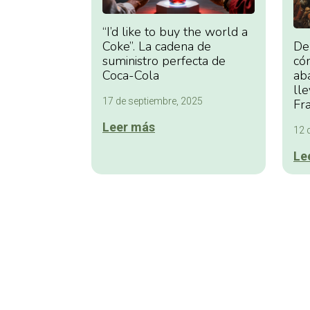
“I’d like to buy the world a
Coke”. La cadena de
Del
suministro perfecta de
có
Coca-Cola
ab
lle
17 de septiembre, 2025
Fr
Leer más
12 
Le