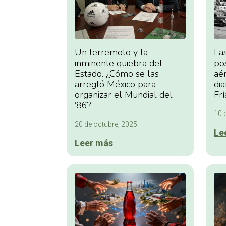
Un terremoto y la
La
inminente quiebra del
pos
Estado. ¿Cómo se las
aé
arregló México para
dia
organizar el Mundial del
Frí
‘86?
10 
20 de octubre, 2025
Le
Leer más