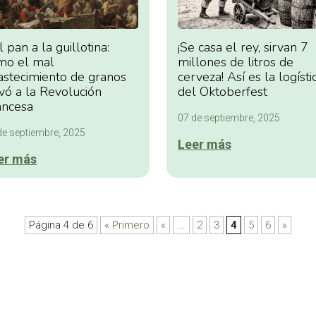
 pan a la guillotina:
¡Se casa el rey, sirvan 7
mo el mal
millones de litros de
astecimiento de granos
cerveza! Así es la logísti
vó a la Revolución
del Oktoberfest
ancesa
07 de septiembre, 2025
de septiembre, 2025
Leer más
er más
Página 4 de 6
« Primero
«
...
2
3
4
5
6
»