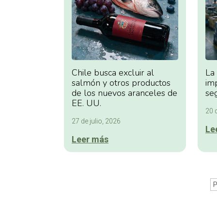
Chile busca excluir al
La
salmón y otros productos
im
de los nuevos aranceles de
se
EE. UU.
20 d
27 de julio, 2026
Le
Leer más
P