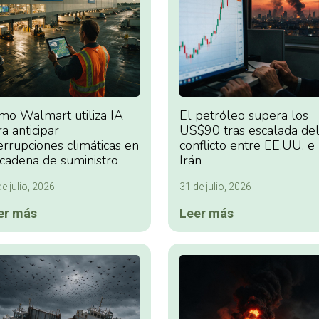
mo Walmart utiliza IA
El petróleo supera los
a anticipar
US$90 tras escalada de
errupciones climáticas en
conflicto entre EE.UU. e
 cadena de suministro
Irán
e julio, 2026
31 de julio, 2026
er más
Leer más