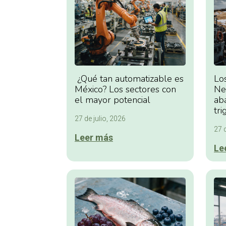
¿Qué tan automatizable es
Lo
México? Los sectores con
Ne
el mayor potencial
ab
tri
27 de julio, 2026
27 d
Leer más
Le