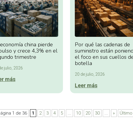
 economía china pierde
Por qué las cadenas de
pulso y crece 4,3% en el
suministro están ponien
gundo trimestre
el foco en sus cuellos d
botella
e julio, 2026
20 de julio, 2026
er más
Leer más
ágina 1 de 36
1
2
3
4
5
...
10
20
30
...
»
Último