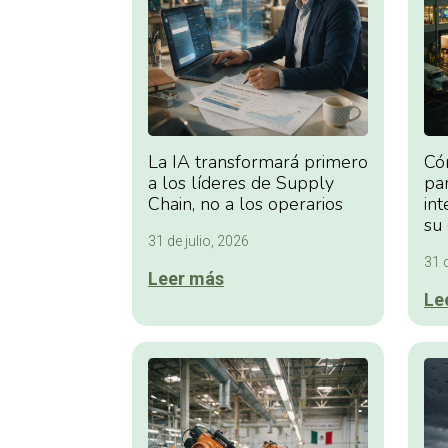
La IA transformará primero
Có
a los líderes de Supply
par
Chain, no a los operarios
int
su
31 de julio, 2026
31 d
Leer más
Le