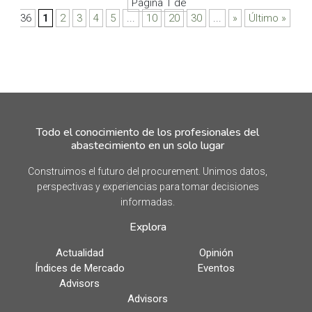
Página 1 de
36
1
2
3
4
5
...
10
20
30
...
»
Último »
Todo el conocimiento de los profesionales del
abastecimiento en un solo lugar
Construimos el futuro del procurement. Unimos datos,
perspectivas y experiencias para tomar decisiones
informadas.
Explora
Actualidad
Opinión
Índices de Mercado
Eventos
Advisors
Advisors