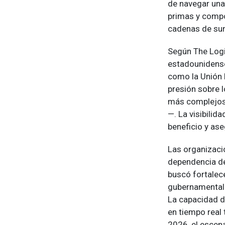
de navegar una
primas y compo
cadenas de sum
Según The Logi
estadounidense
como la Unión 
presión sobre 
más complejos 
—. La visibilida
beneficio y as
Las organizaci
dependencia de
buscó fortalec
gubernamentale
La capacidad d
en tiempo real 
2026, el escen