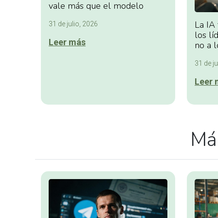
vale más que el modelo
La IA
31 de julio, 2026
los lí
Leer más
no a l
31 de ju
Leer 
Más