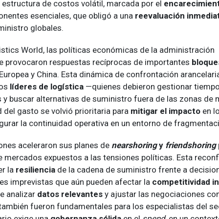
 estructura de costos volátil, marcada por el
encarecimien
nentes esenciales, que obligó a una
reevaluación inmedia
inistro globales.
stics World, las políticas económicas de la administración
 provocaron respuestas recíprocas de importantes
bloque
Europea y China. Esta dinámica de confrontación arancelari
los
líderes de logística
—quienes debieron gestionar tiempo
y buscar alternativas de suministro fuera de las zonas de 
d del gasto se volvió prioritaria para
mitigar el impacto
en l
egurar la continuidad operativa en un entorno de fragmentac
ones aceleraron sus planes de
nearshoring
y
friendshoring
 mercados expuestos a las tensiones políticas. Esta reconf
er la
resiliencia
de la cadena de suministro frente a decisio
s imprevistas que aún pueden afectar la
competitividad i
e analizar
datos relevantes
y ajustar las negociaciones co
también fueron fundamentales para los especialistas del sec
ario exige una
gobernanza sólida
en el
spend
, en un contex