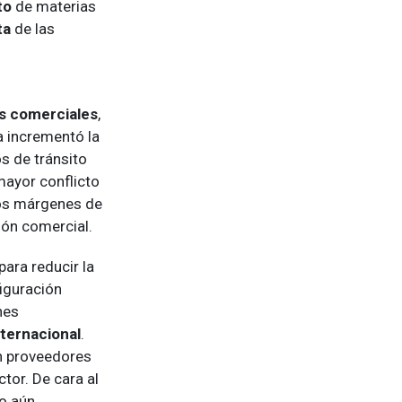
to
de materias
ta
de las
s comerciales
,
a incrementó la
s de tránsito
mayor conflicto
os márgenes de
ión comercial.
para reducir la
iguración
nes
nternacional
.
n proveedores
tor. De cara al
to aún