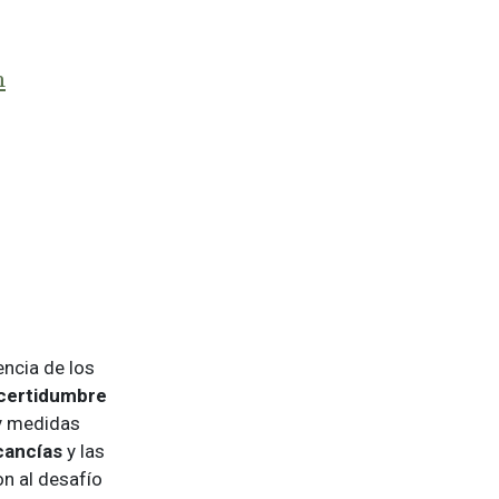
m
ncia de los
ncertidumbre
 y medidas
cancías
y las
n al desafío