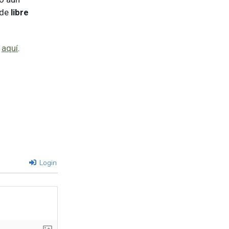
 de
libre
aquí
.
Login