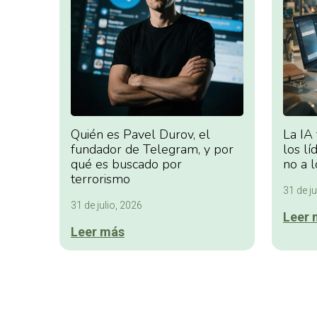
Quién es Pavel Durov, el
La IA
fundador de Telegram, y por
los lí
qué es buscado por
no a l
terrorismo
31 de ju
31 de julio, 2026
Leer 
Leer más