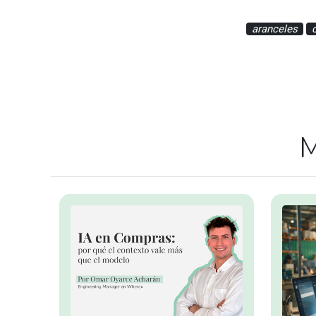
aranceles
M