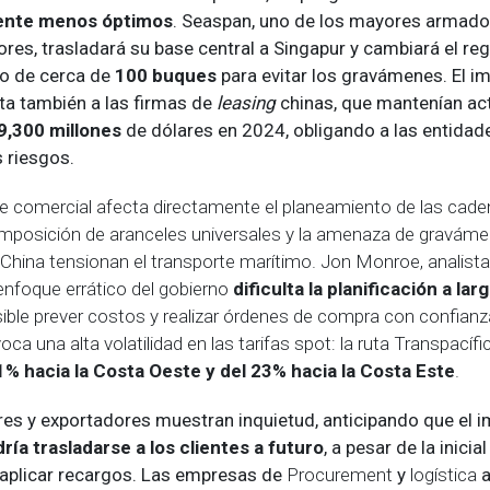
ente menos óptimos
. Seaspan, uno de los mayores armado
es, trasladará su base central a Singapur y cambiará el reg
o de cerca de
100 buques
para evitar los gravámenes. El i
cta también a las firmas de
leasing
chinas, que mantenían ac
9,300 millones
de dólares en 2024, obligando a las entidade
 riesgos.
e comercial afecta directamente el planeamiento de las cad
 imposición de aranceles universales y la amenaza de gravám
China tensionan el transporte marítimo. Jon Monroe, analista 
 enfoque errático del gobierno
dificulta la planificación a lar
ble prever costos y realizar órdenes de compra con confianza
oca una alta volatilidad en las tarifas spot: la ruta Transpací
1% hacia la Costa Oeste y del 23%
hacia la Costa Este
.
es y exportadores muestran inquietud, anticipando que el 
ría trasladarse a los clientes a futuro
, a pesar de la inicia
 aplicar recargos. Las empresas de
Procurement
y
logística
a