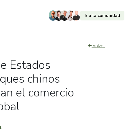
Ir a la comunidad
Volver
de Estados
ques chinos
zan el comercio
obal
m