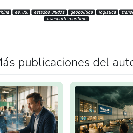
china
ee. uu.
estados unidos
geopolitica
logistica
trans
transporte maritimo
ás publicaciones del aut