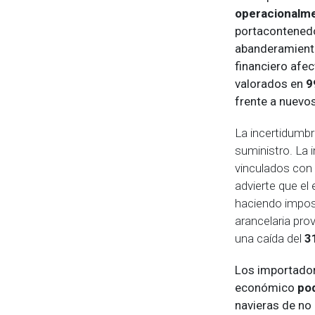
operacionalm
portacontenedor
abanderamient
financiero afe
valorados en
9
frente a nuevos
La incertidumbr
suministro. La
vinculados con 
advierte que el
haciendo imposi
arancelaria prov
una caída del
3
Los importador
económico
pod
navieras de no