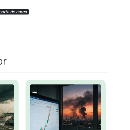
porte de carga
or