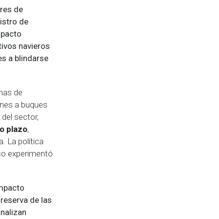
res de
istro de
mpacto
tivos navieros
s a blindarse
enas de
enes a buques
del sector,
go plazo
,
. La política
fico experimentó
impacto
l reserva de las
nalizan