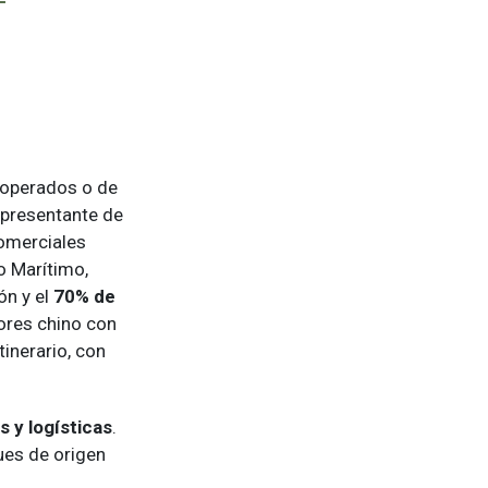
 operados o de
Representante de
omerciales
o Marítimo,
ón y el
70%
de
ores chino con
tinerario, con
 y logísticas
.
es de origen