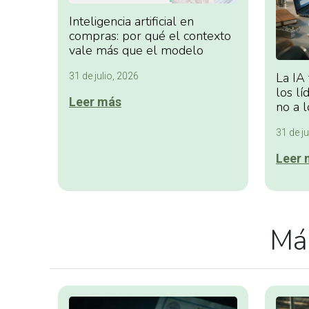
Inteligencia artificial en
compras: por qué el contexto
vale más que el modelo
La IA
31 de julio, 2026
los lí
Leer más
no a l
31 de ju
Leer 
Más