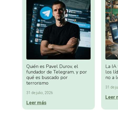
Quién es Pavel Durov, el
La IA
fundador de Telegram, y por
los lí
qué es buscado por
no a l
terrorismo
31 de ju
31 de julio, 2026
Leer 
Leer más