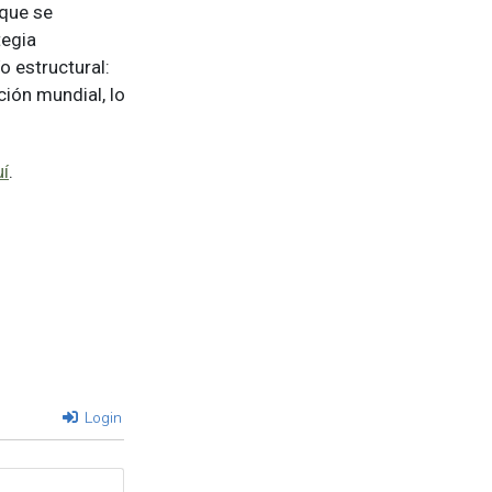
o que se
tegia
o estructural:
ión mundial, lo
í
.
Login