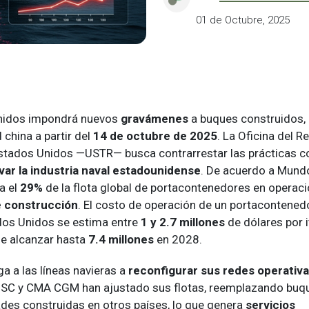
01 de Octubre, 2025
nidos impondrá nuevos
gravámenes
a buques construidos,
 china a partir del
14 de octubre de 2025
. La Oficina del 
tados Unidos —USTR— busca contrarrestar las prácticas c
var la industria naval estadounidense
. De acuerdo a Mund
a el
29%
de la flota global de portacontenedores en operaci
e construcción
. El costo de operación de un portacontened
dos Unidos se estima entre
1 y 2.7 millones
de dólares por i
e alcanzar hasta
7.4 millones
en 2028.
a a las líneas navieras a
reconfigurar sus redes operativas
SC y CMA CGM han ajustado sus flotas, reemplazando buqu
ades construidas en otros países, lo que genera
servicios