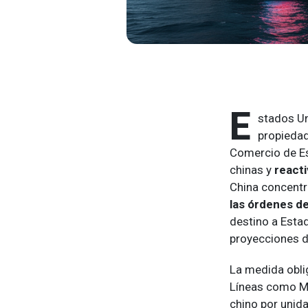
E
stados U
propiedad
Comercio de Es
chinas y
reacti
China concentr
las órdenes d
destino a Esta
proyecciones d
La medida oblig
Líneas como M
chino por unid