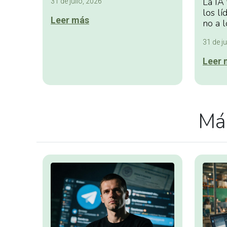
La IA
31 de julio, 2026
los lí
Leer más
no a l
31 de ju
Leer 
Más