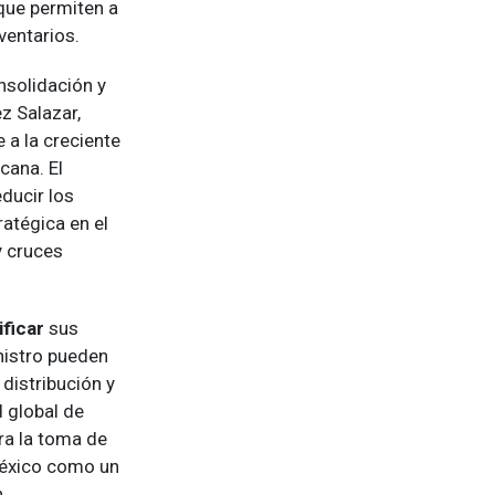
que permiten a
ventarios.
nsolidación y
z Salazar,
 a la creciente
cana. El
ducir los
ratégica en el
 cruces
ificar
sus
nistro pueden
distribución y
d global de
ara la toma de
México como un
n