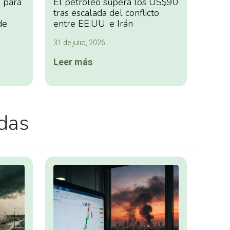
 para
El petróleo supera los US$90
tras escalada del conflicto
de
entre EE.UU. e Irán
31 de julio, 2026
Leer más
adas