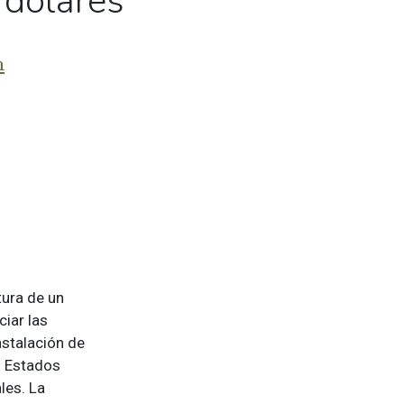
 dólares
m
tura de un
iar las
nstalación de
s Estados
les. La