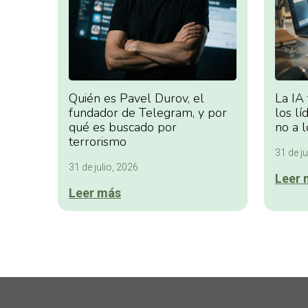
Quién es Pavel Durov, el
La IA
fundador de Telegram, y por
los lí
qué es buscado por
no a l
terrorismo
31 de ju
31 de julio, 2026
Leer 
Leer más