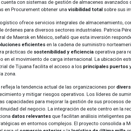
a cuenta con sistemas de gestión de almacenes avanzados 
as en
Procurement
obtener una
visibilidad total
sobre sus in
logístico ofrece servicios integrales de almacenamiento, co
 órdenes para diversos sectores industriales. Patricia Pére
ral de Maersk en México, señaló que esta inversión responde
oluciones eficientes
en la cadena de suministro norteameri
ra prácticas de
sostenibilidad y eficiencia
operativa para re
o en el movimiento de carga internacional. La ubicación est
rial de Tijuana facilita el acceso a los
principales puertos
y
la zona.
refleja la tendencia actual de las organizaciones por
divers
ecimiento y mitigar riesgos operativos. Los líderes de sumi
as capacidades para mejorar la gestión de sus procesos de 
tinuidad del negocio. La integración de este centro en la re
ciona
datos relevantes
que facilitan análisis inteligentes p
ratégicas en entornos complejos. El proyecto consolida a 
l para el
comercio exterior
y la
logística de última milla
e