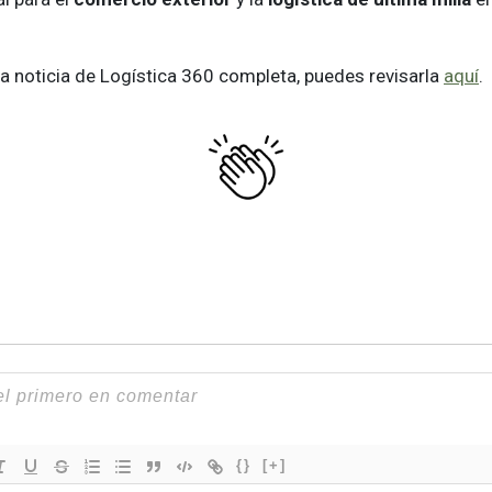
 la noticia de Logística 360 completa, puedes revisarla
aquí
.
{}
[+]