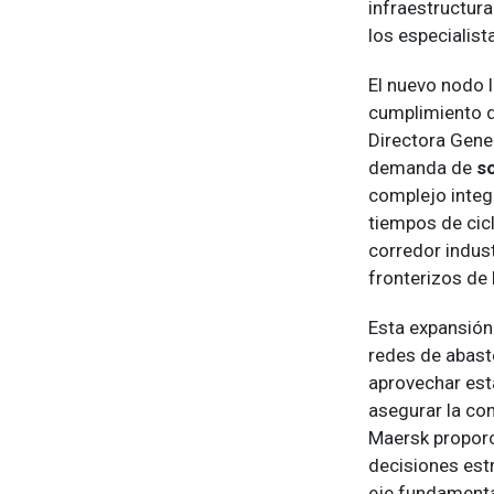
infraestructur
los especialist
El nuevo nodo 
cumplimiento de
Directora Gene
demanda de
s
complejo integ
tiempos de cicl
corredor indust
fronterizos de 
Esta expansión 
redes de abast
aprovechar est
asegurar la con
Maersk propor
decisiones est
eje fundamenta