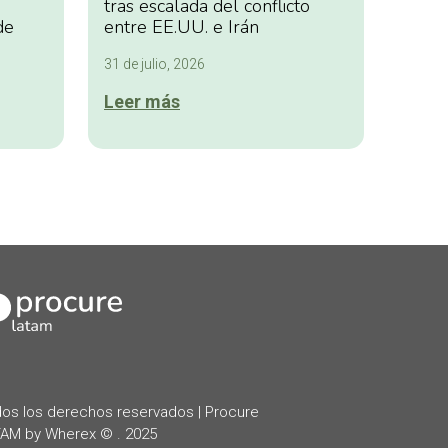
tras escalada del conflicto
de
entre EE.UU. e Irán
31 de julio, 2026
Leer más
kedIn
os los derechos reservados | Procure
AM by Wherex © . 2025