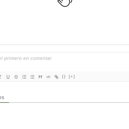
{}
[+]
OS