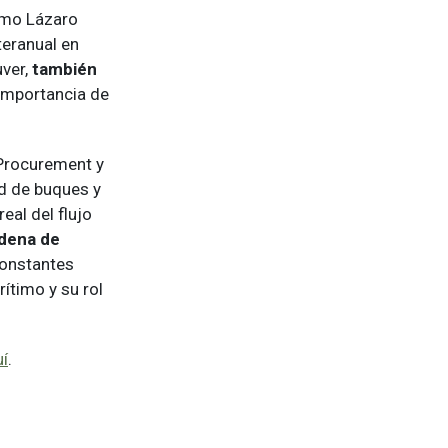
omo Lázaro
eranual en
uver,
también
 importancia de
 Procurement y
ad de buques y
eal del flujo
adena de
constantes
ítimo y su rol
í
.