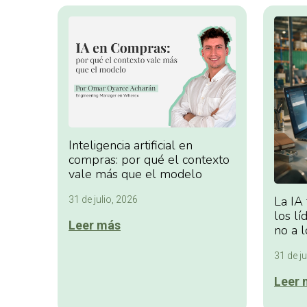
Inteligencia artificial en
compras: por qué el contexto
vale más que el modelo
La IA
31 de julio, 2026
los lí
Leer más
no a l
31 de ju
Leer 