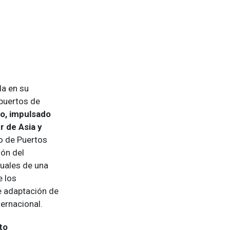
da en su
puertos de
o, impulsado
r de Asia y
o de Puertos
ión del
uales de una
 los
de adaptación de
ernacional.
to