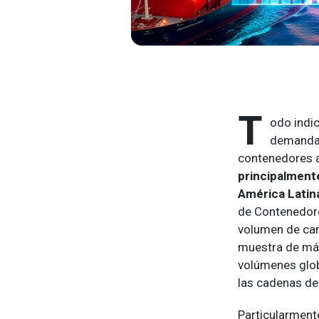
T
odo indic
demanda.
contenedores a
principalmente
América Latin
de Contenedore
volumen de car
muestra de más
volúmenes globa
las cadenas de 
Particularment