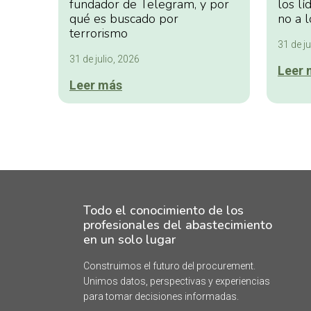
fundador de Telegram, y por
los lí
qué es buscado por
no a l
terrorismo
31 de ju
31 de julio, 2026
Leer 
Leer más
Todo el conocimiento de los
profesionales del abastecimiento
en un solo lugar
Construimos el futuro del procurement.
Unimos datos, perspectivas y experiencias
para tomar decisiones informadas.