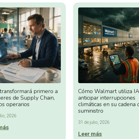
 transformará primero a
Cómo Walmart utiliza IA
deres de Supply Chain,
anticipar interrupciones
os operarios
climáticas en su cadena 
suministro
lio, 2026
31 de julio, 2026
más
Leer más