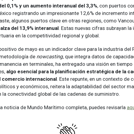
el 0,1% y un aumento interanual del 3,3%
, con puertos c
xico registrando un impresionante 12,6% de incremento int
aste, algunos puertos clave en otras regiones, como Vanco
alza del 13,9% interanual
. Estas nuevas cifras subrayan la
rtuaria en la competitividad regional y global.
ositivo de mayo es un indicador clave para la industria del
La metodología de
nowcasting
, que integra datos de capacid
manencia en terminales, ha entregado una visión en tiempo r
es,
algo esencial para la planificación estratégica de la c
l comercio internacional
. Este repunte, en un contexto de 
íticos y económicos, reitera la adaptabilidad del sector mar
 la conectividad global de las cadenas de suministro.
 la noticia de Mundo Marítimo completa, puedes revisarla
aqu