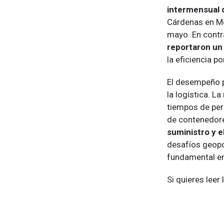
intermensual d
Cárdenas en Mé
mayo. En contr
reportaron un 
la eficiencia po
El desempeño p
la logística. 
tiempos de per
de contenedor
suministro y e
desafíos geopol
fundamental en
Si quieres leer