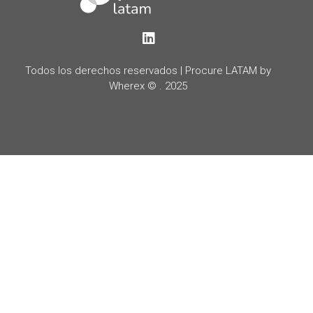
LinkedIn
Todos los derechos reservados | Procure LATAM by
Wherex © . 2025