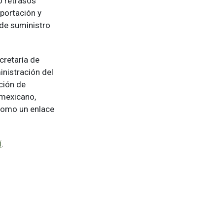
o retrasos
portación y
 de suministro
ecretaría de
inistración del
ción de
 mexicano,
como un enlace
í
.