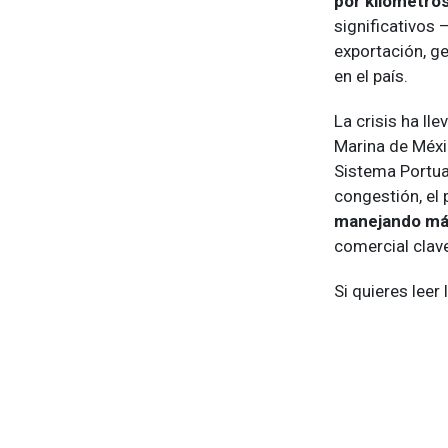
por kilómetros
significativos
exportación, g
en el país.
La crisis ha ll
Marina de Méxic
Sistema Portua
congestión, el 
manejando más
comercial clav
Si quieres leer