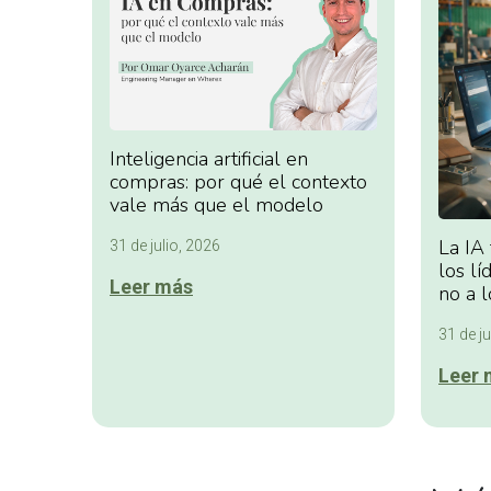
Inteligencia artificial en
compras: por qué el contexto
vale más que el modelo
La IA
31 de julio, 2026
los lí
Leer más
no a l
31 de ju
Leer 