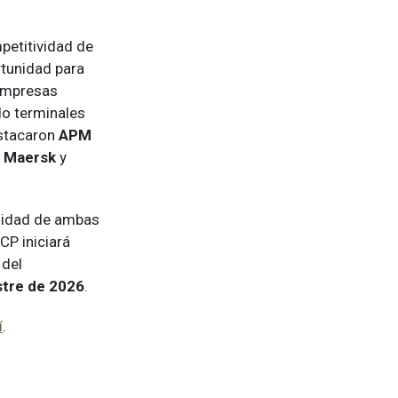
petitividad de
rtunidad para
 empresas
do terminales
estacaron
APM
o
Maersk
y
ilidad de ambas
CP iniciará
 del
stre de 2026
.
í
.