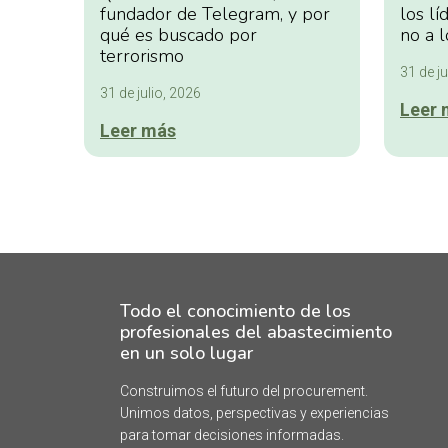
fundador de Telegram, y por
los lí
qué es buscado por
no a l
terrorismo
31 de ju
31 de julio, 2026
Leer 
Leer más
Todo el conocimiento de los
profesionales del abastecimiento
en un solo lugar
Construimos el futuro del procurement.
Unimos datos, perspectivas y experiencias
para tomar decisiones informadas.