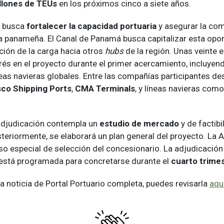
llones de TEUs
en los próximos cinco a siete años.
o busca
fortalecer la capacidad portuaria
y asegurar la com
ma panameña. El Canal de Panamá busca capitalizar esta opo
ación de la carga hacia otros
hubs
de la región. Unas veinte
rés en el proyecto durante el primer acercamiento, incluyen
neas navieras globales. Entre las compañías participantes d
co Shipping Ports
,
CMA Terminals
, y líneas navieras com
adjudicación contempla un
estudio de mercado
y de factib
teriormente, se elaborará un plan general del proyecto. La A
so especial de selección del concesionario. La adjudicación
está programada para concretarse durante el
cuarto trime
 la noticia de Portal Portuario completa, puedes revisarla
aqu