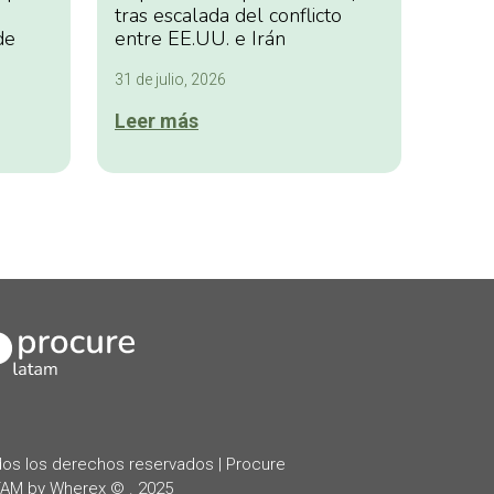
tras escalada del conflicto
de
entre EE.UU. e Irán
31 de julio, 2026
Leer más
kedIn
os los derechos reservados | Procure
AM by Wherex © . 2025