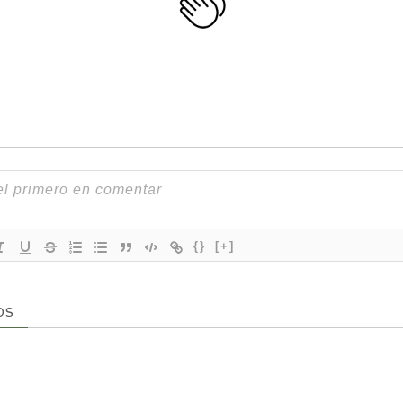
{}
[+]
OS