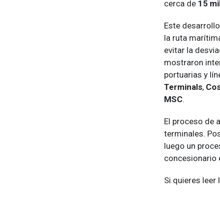
cerca de
15 mi
Este desarroll
la ruta maríti
evitar la desvi
mostraron inte
portuarias y lí
Terminals
,
Cos
MSC
.
El proceso de 
terminales. Pos
luego un proce
concesionario 
Si quieres leer